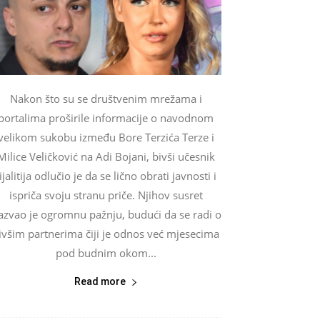
Nakon što su se društvenim mrežama i
portalima proširile informacije o navodnom
velikom sukobu između Bore Terzića Terze i
Milice Veličković na Adi Bojani, bivši učesnik
ijalitija odlučio je da se lično obrati javnosti i
ispriča svoju stranu priče. Njihov susret
zazvao je ogromnu pažnju, budući da se radi o
ivšim partnerima čiji je odnos već mjesecima
pod budnim okom...
Read more