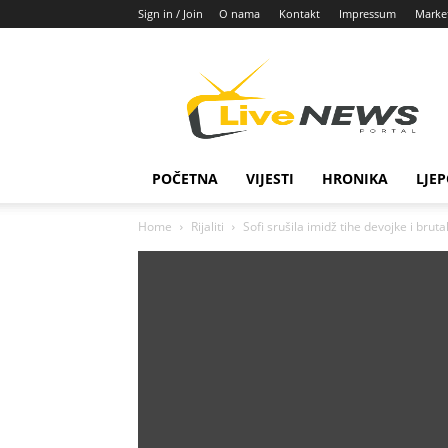
Sign in / Join
O nama
Kontakt
Impressum
Marke
Live
News
POČETNA
VIJESTI
HRONIKA
LJEP
Home
Rijaliti
Sofi srušila imidž tihe devojke i bru