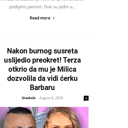
podijelio javnost. Dok su jedni u...
Read more
Nakon burnog susreta
uslijedio preokret! Terza
otkrio da mu je Milica
dozvolila da vidi ćerku
Barbaru
Urednik
August 6, 2026
-
0