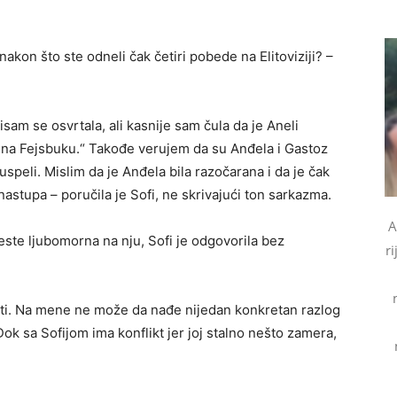
 nakon što ste odneli čak četiri pobede na Elitoviziji? –
sam se osvrtala, ali kasnije sam čula da je Aneli
a na Fejsbuku.“ Takođe verujem da su Anđela i Gastoz
 uspeli. Mislim da je Anđela bila razočarana i da je čak
nastupa – poručila je Sofi, ne skrivajući ton sarkazma.
A
este ljubomorna na nju, Sofi je odgovorila bez
ri
nati. Na mene ne može da nađe nijedan konkretan razlog
k sa Sofijom ima konflikt jer joj stalno nešto zamera,