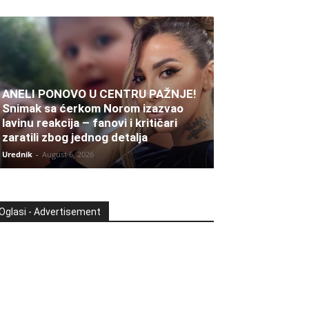
ANELI PONOVO U CENTRU PAŽNJE!
Snimak sa ćerkom Norom izazvao
lavinu reakcija – fanovi i kritičari
zaratili zbog jednog detalja
Urednik
-
August 6, 2026
Oglasi - Advertisement