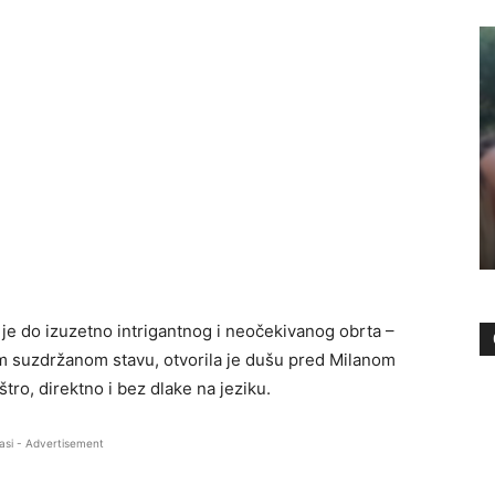
 je do izuzetno intrigantnog i neočekivanog obrta –
m suzdržanom stavu, otvorila je dušu pred Milanom
tro, direktno i bez dlake na jeziku.
asi - Advertisement