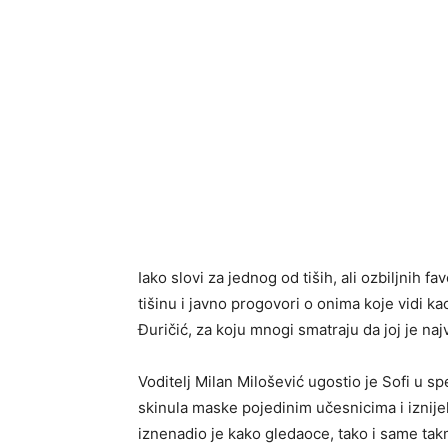
Iako slovi za jednog od tiših, ali ozbiljnih fav
tišinu i javno progovori o onima koje vidi 
Đuričić, za koju mnogi smatraju da joj je najv
Voditelj Milan Milošević ugostio je Sofi u s
skinula maske pojedinim učesnicima i iznijel
iznenadio je kako gledaoce, tako i same tak