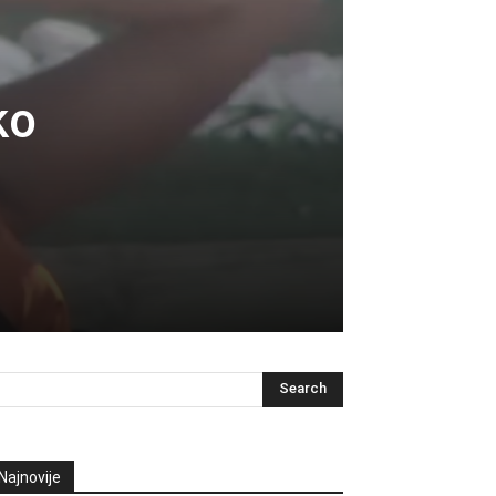
ko
Najnovije