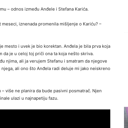
temu – odnos između Anđele i Stefana Karića.
t meseci, iznenada promenila mišljenje o Kariću? –
e mesto i uvek je bio korektan. Anđela je bila prva koja
da je u celoj toj priči ona ta koja nešto skriva.
đu njima, ali ja verujem Stefanu i smatram da njegove
 njega, ali ono što Anđela radi deluje mi jako neiskreno
 – više ne planira da bude pasivni posmatrač. Njen
inale ulazi u najnapetiju fazu.