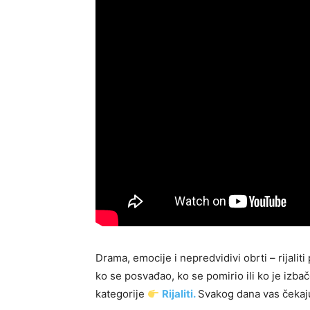
Drama, emocije i nepredvidivi obrti – rijalit
ko se posvađao, ko se pomirio ili ko je izba
kategorije
Rijaliti.
Svakog dana vas čekaju