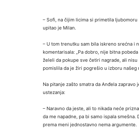
– Sofi, na čijim licima si primetila ljubomoru
upitao je Milan.
– U tom trenutku sam bila iskreno srećna i ni
komentarisala: „Pa dobro, nije bitna pobed
želeli da pokupe sve četiri nagrade, ali nisu
pomislila da je žiri pogrešio u izboru našeg 
Na pitanje zašto smatra da Anđela zapravo j
ustezanja:
– Naravno da jeste, ali to nikada neće priz
da me napadne, pa bi samo ispala smešna. Do
prema meni jednostavno nema argumente.