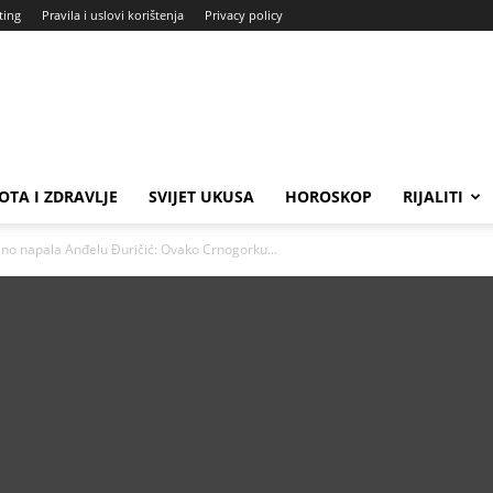
ting
Pravila i uslovi korištenja
Privacy policy
OTA I ZDRAVLJE
SVIJET UKUSA
HOROSKOP
RIJALITI
talno napala Anđelu Đuričić: Ovako Crnogorku...