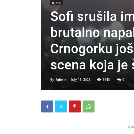
Rijaliti
Sofi srušila i
brutalno napa
Crnogorku još 
scena koja je 
By
Admin
-
July 15, 2025
1943
0
Ogla