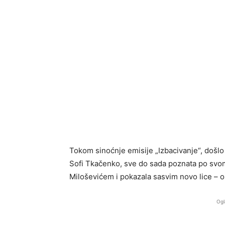
Tokom sinoćnje emisije „Izbacivanje“, došlo
Sofi Tkačenko, sve do sada poznata po svo
Miloševićem i pokazala sasvim novo lice – oš
Ogl