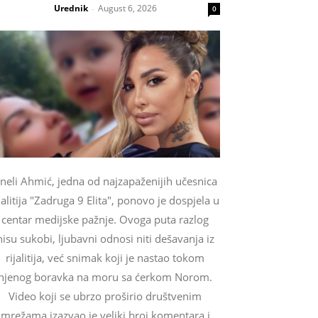
Urednik
August 6, 2026
-
0
neli Ahmić, jedna od najzapaženijih učesnica
jalitija "Zadruga 9 Elita", ponovo je dospjela u
centar medijske pažnje. Ovoga puta razlog
nisu sukobi, ljubavni odnosi niti dešavanja iz
rijalitija, već snimak koji je nastao tokom
njenog boravka na moru sa ćerkom Norom.
Video koji se ubrzo proširio društvenim
mrežama izazvao je veliki broj komentara i