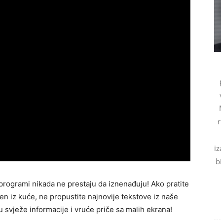
r
i
b
i programi nikada ne prestaju da iznenađuju! Ako pratite
čen iz kuće, ne propustite najnovije tekstove iz naše
 svježe informacije i vruće priče sa malih ekrana!