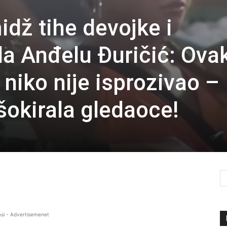
midž tihe devojke i
la Anđelu Đuričić: Ova
niko nije isprozivao –
šokirala gledaoce!
si - Advertisemenet