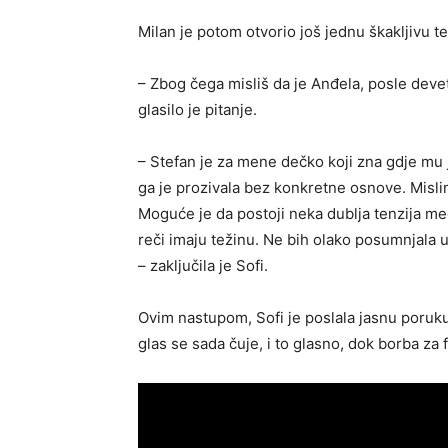
Milan je potom otvorio još jednu škakljivu 
– Zbog čega misliš da je Anđela, posle deve
glasilo je pitanje.
– Stefan je za mene dečko koji zna gdje mu j
ga je prozivala bez konkretne osnove. Mislim 
Moguće je da postoji neka dublja tenzija me
reči imaju težinu. Ne bih olako posumnjala u
– zaključila je Sofi.
Ovim nastupom, Sofi je poslala jasnu poruku
glas se sada čuje, i to glasno, dok borba za f