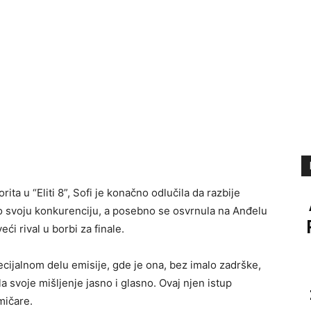
orita u “Eliti 8”, Sofi je konačno odlučila da razbije
kao svoju konkurenciju, a posebno se osvrnula na Anđelu
eći rival u borbi za finale.
pecijalnom delu emisije, gde je ona, bez imalo zadrške,
a svoje mišljenje jasno i glasno. Ovaj njen istup
mičare.