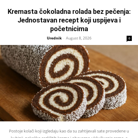
Kremasta čokoladna rolada bez pečenja:
Jednostavan recept koji uspijeva i
početnicima
Urednik
August 8, 2026
-
0
Postoje kolači koji izgledaju kao da su zahtijevali sate provedene u