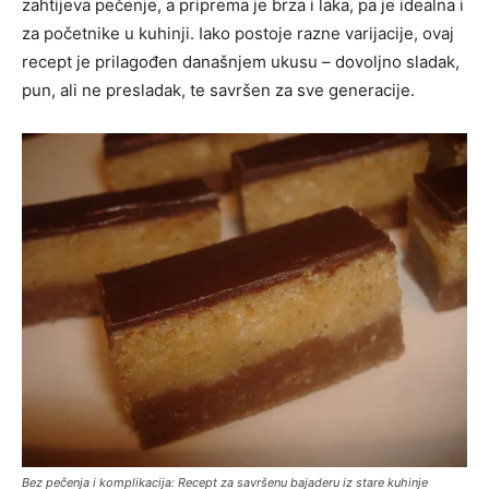
zahtijeva pečenje, a priprema je brza i laka, pa je idealna i
za početnike u kuhinji. Iako postoje razne varijacije, ovaj
recept je prilagođen današnjem ukusu – dovoljno sladak,
pun, ali ne presladak, te savršen za sve generacije.
Bez pečenja i komplikacija: Recept za savršenu bajaderu iz stare kuhinje