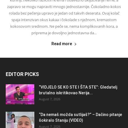
kuhinji, nekoliko različitih krema i obavezno uključivanje rerne, a
zapravo se mogu napraviti mnogo jednostavnije. Čokoladno-kokos
rolada bez pečenja upravo je jedan od takvih deserata. Ovaj kolač
spaja intenzivan okus kakaa i čokolade s nježnom, kremastom
kokosovom sredinom. Ne peče se, nema komplikovanih kora, a
priprema je dovoljno jednostavna da...
Read more
EDITOR PICKS
“VIDJELO SE KO STE I ŠTA STE”: Gledatelj
brutalno iskritikovao Nerija...
August 7, 2026
“Da nemaš možda sutlijaš?” – Dačino pitanje
šokiralo Staniju (VIDEO)
August 7, 2026