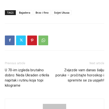
TAGS
Bajadera
Brzo i fino
Svijet Ukusa
Previous article
Next article
U 70-im izgleda brutalno
Zvijezde vam danas šalju
dobro: Neda Ukraden otkrila
poruke – pročitajte horoskop i
napitak i rutinu koja topi
spremite se za uspjeh!
kilograme