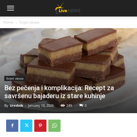
Home
Svijet ukusa
Svijet ukusa
Bez pečenja i komplikacija: Recept za
savršenu bajaderu iz stare kuhinje
By
Urednik
-
January 10, 2026
249
0