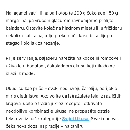
Na laganoj vatri ili na pari otopite 200 g čokolade i 50 g
margarina, pa vrućom glazurom ravnomjerno prelijte
bajaderu. Ostavite kolač na hladnom mjestu ili u frižideru
nekoliko sati, a najbolje preko noći, kako bi se lijepo
stegao i bio lak za rezanje.
Prije serviranja, bajaderu narežite na kocke ili rombove i
uživajte u bogatom, čokoladnom okusu koji nikada ne
izlazi iz mode.
Ukusi su kao priče – svaki nosi svoju čaroliju, porijeklo i
miris djetinjstva. Ako volite da istražujete jela iz različitih
krajeva, učite o tradiciji kroz recepte i otkrivate
neodoljive kombinacije ukusa, ne propustite ostale
tekstove iz naše kategorije
Svijet Ukusa
. Svaki dan vas
čeka nova doza inspiracije – na tanjiru!