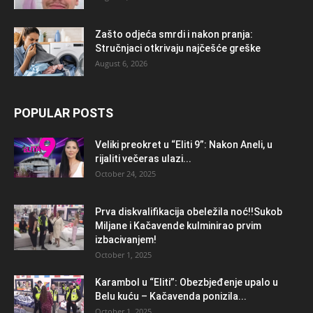
Zašto odjeća smrdi i nakon pranja:
Stručnjaci otkrivaju najčešće greške
August 6, 2026
POPULAR POSTS
Veliki preokret u “Eliti 9”: Nakon Aneli, u
rijaliti večeras ulazi...
October 24, 2025
Prva diskvalifikacija obeležila noć!!Sukob
Miljane i Kačavende kulminirao prvim
izbacivanjem!
October 1, 2025
Karambol u “Eliti”: Obezbjeđenje upalo u
Belu kuću – Kačavenda ponizila...
October 1, 2025