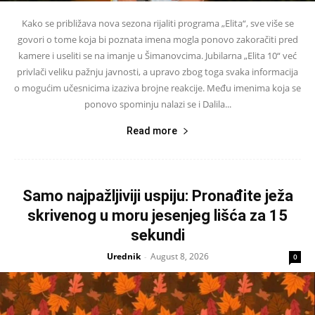
Kako se približava nova sezona rijaliti programa „Elita“, sve više se
govori o tome koja bi poznata imena mogla ponovo zakoračiti pred
kamere i useliti se na imanje u Šimanovcima. Jubilarna „Elita 10“ već
privlači veliku pažnju javnosti, a upravo zbog toga svaka informacija
o mogućim učesnicima izaziva brojne reakcije. Među imenima koja se
ponovo spominju nalazi se i Dalila...
Read more
Samo najpažljiviji uspiju: Pronađite ježa
skrivenog u moru jesenjeg lišća za 15
sekundi
Urednik
August 8, 2026
-
0