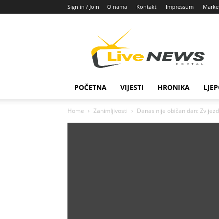
Sign in / Join
O nama
Kontakt
Impressum
Marke
Live
News
POČETNA
VIJESTI
HRONIKA
LJEP
Home
Zanimljivosti
Danas nije običan dan: Zvijez