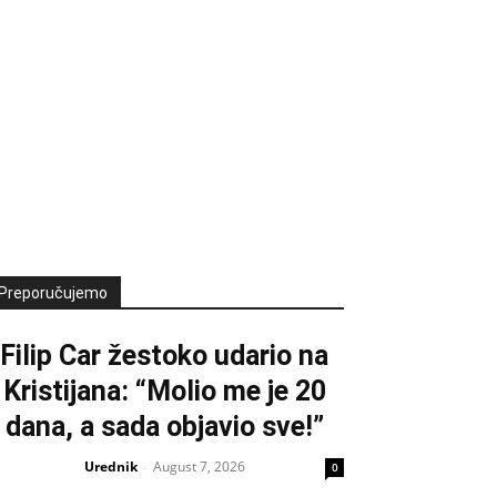
Preporučujemo
Filip Car žestoko udario na
Kristijana: “Molio me je 20
dana, a sada objavio sve!”
Urednik
August 7, 2026
-
0