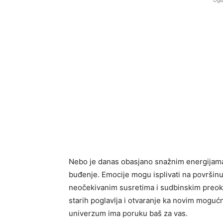
Ogla
Nebo je danas obasjano snažnim energijama 
buđenje. Emocije mogu isplivati na površinu, 
neočekivanim susretima i sudbinskim preokre
starih poglavlja i otvaranje ka novim moguć
univerzum ima poruku baš za vas.