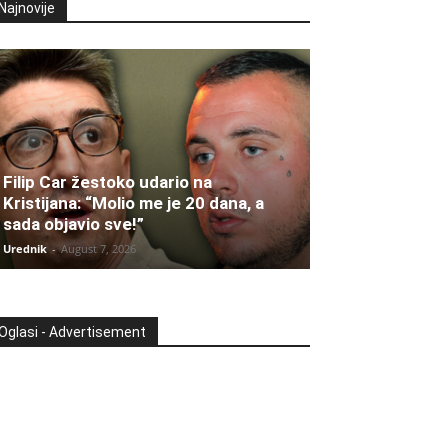
Najnovije
Filip Car žestoko udario na
Kristijana: “Molio me je 20 dana, a
sada objavio sve!”
Urednik
-
August 7, 2026
Oglasi - Advertisement