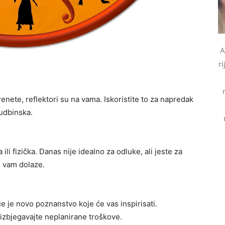
A
ri
nete, reflektori su na vama. Iskoristite to za napredak
 sudbinska.
i fizička. Danas nije idealno za odluke, ali jeste za
je vam dolaze.
 je novo poznanstvo koje će vas inspirisati.
– izbjegavajte neplanirane troškove.