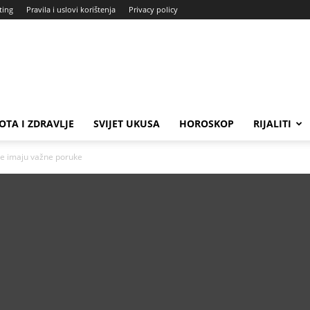
ting
Pravila i uslovi korištenja
Privacy policy
OTA I ZDRAVLJE
SVIJET UKUSA
HOROSKOP
RIJALITI
de imaju važne poruke