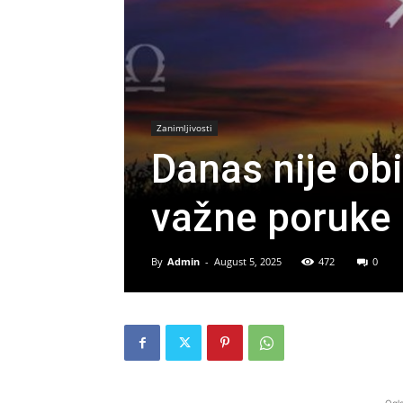
Zanimljivosti
Danas nije ob
važne poruke
By
Admin
-
August 5, 2025
472
0