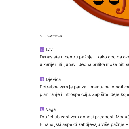
Foto:Ilustracija
Lav
Danas ste u centru pažnje – kako god da okre
u karijeri ili ljubavi. Jedna prilika može biti
Djevica
Potrebna vam je pauza – mentalna, emotivna il
planiranje i introspekciju. Zapišite ideje ko
Vaga
Druželjubivost vam donosi prednost. Moguće
Finansijski aspekti zahtijevaju više pažnje 