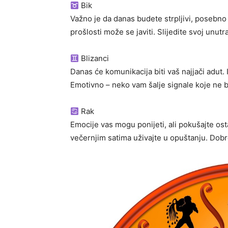
Bik
Važno je da danas budete strpljivi, posebno 
prošlosti može se javiti. Slijedite svoj unutra
Blizanci
Danas će komunikacija biti vaš najjači adut.
Emotivno – neko vam šalje signale koje ne bis
Rak
Emocije vas mogu ponijeti, ali pokušajte osta
večernjim satima uživajte u opuštanju. Dobre