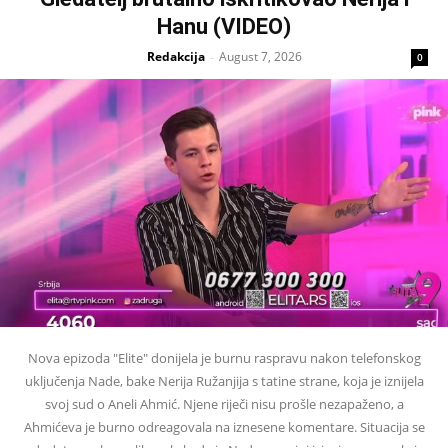
Hanu (VIDEO)
Redakcija
August 7, 2026
-
0
Nova epizoda "Elite" donijela je burnu raspravu nakon telefonskog
uključenja Nade, bake Nerija Ružanjija s tatine strane, koja je iznijela
svoj sud o Aneli Ahmić. Njene riječi nisu prošle nezapaženo, a
Ahmićeva je burno odreagovala na iznesene komentare. Situacija se