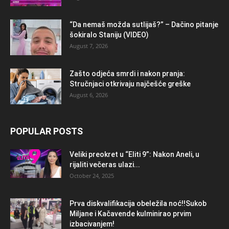
“Da nemaš možda sutlijaš?” – Dačino pitanje
šokiralo Staniju (VIDEO)
August 7, 2026
Zašto odjeća smrdi i nakon pranja:
Stručnjaci otkrivaju najčešće greške
August 6, 2026
POPULAR POSTS
Veliki preokret u “Eliti 9”: Nakon Aneli, u
rijaliti večeras ulazi...
October 24, 2025
Prva diskvalifikacija obeležila noć!!Sukob
Miljane i Kačavende kulminirao prvim
izbacivanjem!