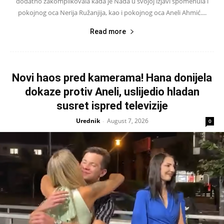
dodatno zakomplikovala kada je Nada u svojoj izjavi spomenula i
pokojnog oca Nerija Ružanjija, kao i pokojnog oca Aneli Ahmić....
Read more
Novi haos pred kamerama! Hana donijela
dokaze protiv Aneli, uslijedio hladan
susret ispred televizije
Urednik
August 7, 2026
-
0