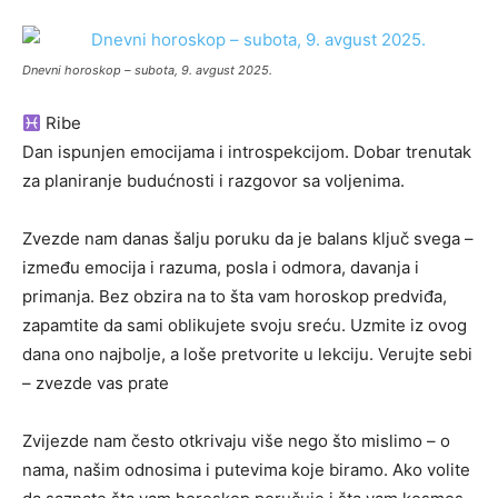
Dnevni horoskop – subota, 9. avgust 2025.
Ribe
Dan ispunjen emocijama i introspekcijom. Dobar trenutak
za planiranje budućnosti i razgovor sa voljenima.
Zvezde nam danas šalju poruku da je balans ključ svega –
između emocija i razuma, posla i odmora, davanja i
primanja. Bez obzira na to šta vam horoskop predviđa,
zapamtite da sami oblikujete svoju sreću. Uzmite iz ovog
dana ono najbolje, a loše pretvorite u lekciju. Verujte sebi
– zvezde vas prate
Zvijezde nam često otkrivaju više nego što mislimo – o
nama, našim odnosima i putevima koje biramo. Ako volite