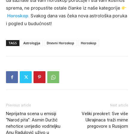
da saznate šta vam horoskop poručuje i šta vam kosmos
sprema, ne propustite ostale članke iz naše kategorije
Horoskop
.
Svakog dana vas čeka nova astrološka poruka
i pogled u budućnost!
TAGS
Astrologija
Dnevni Horoskop
Horoskop
Previous article
Next article
Neprijatna scena u emisiji
Veliki preokret: Sve više
“Narod pita”: Asmin Duržić
Ukrajinaca traži mirne
nehotice uvrijedio voditeljku
pregovore s Rusijom
Anu Radulović uživo u