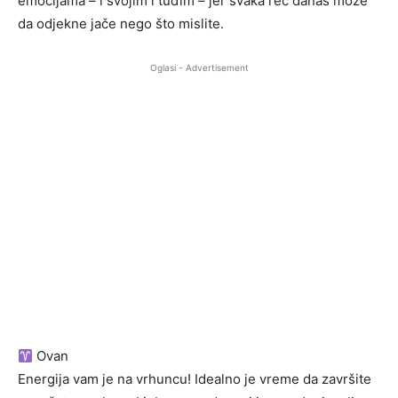
emocijama – i svojim i tuđim – jer svaka reč danas može
da odjekne jače nego što mislite.
Oglasi - Advertisement
Ovan
Energija vam je na vrhuncu! Idealno je vreme da završite