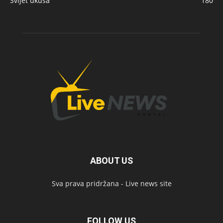
Svijet ukusa
180
ABOUT US
Sva prava pridržana - Live news site
FOLLOW US