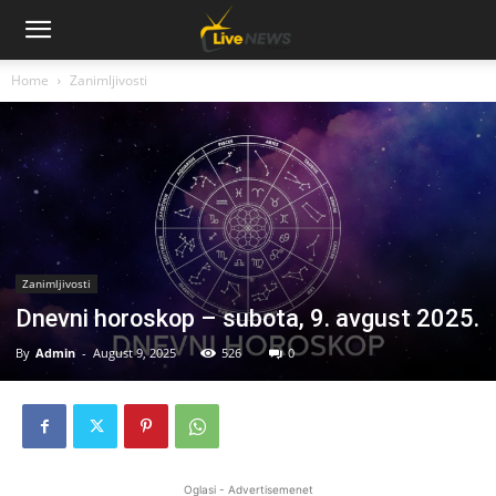
Home
Zanimljivosti
Zanimljivosti
Dnevni horoskop – subota, 9. avgust 2025.
By
Admin
-
August 9, 2025
526
0
Oglasi - Advertisemenet