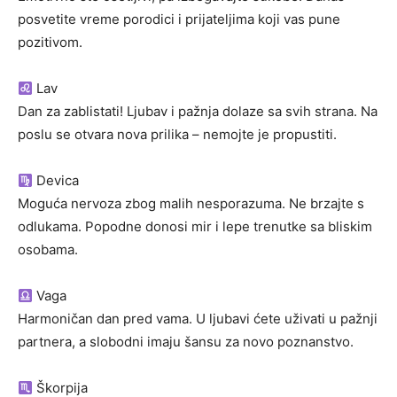
posvetite vreme porodici i prijateljima koji vas pune
pozitivom.
Lav
Dan za zablistati! Ljubav i pažnja dolaze sa svih strana. Na
poslu se otvara nova prilika – nemojte je propustiti.
Devica
Moguća nervoza zbog malih nesporazuma. Ne brzajte s
odlukama. Popodne donosi mir i lepe trenutke sa bliskim
osobama.
Vaga
Harmoničan dan pred vama. U ljubavi ćete uživati u pažnji
partnera, a slobodni imaju šansu za novo poznanstvo.
Škorpija