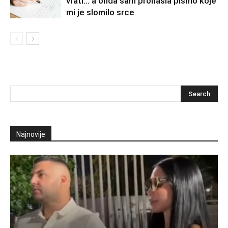
vrati… a onda sam pronašla pismo koje
mi je slomilo srce
Najnovije