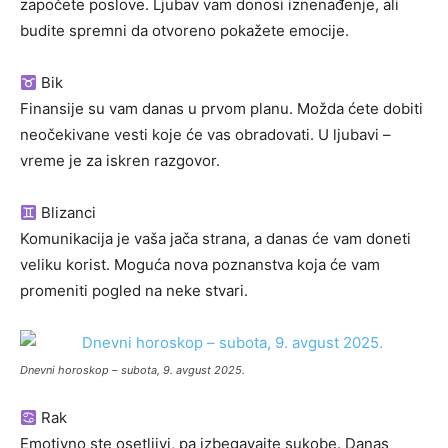
započete poslove. Ljubav vam donosi iznenađenje, ali
budite spremni da otvoreno pokažete emocije.
Bik
Finansije su vam danas u prvom planu. Možda ćete dobiti
neočekivane vesti koje će vas obradovati. U ljubavi –
vreme je za iskren razgovor.
Blizanci
Komunikacija je vaša jača strana, a danas će vam doneti
veliku korist. Moguća nova poznanstva koja će vam
promeniti pogled na neke stvari.
Dnevni horoskop – subota, 9. avgust 2025.
Rak
Emotivno ste osetljivi, pa izbegavajte sukobe. Danas