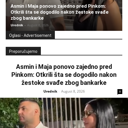
Asmin i Maja ponovo zajedno pred Pinkom:
Otkrili šta se dogodilo nakon žestoke svađe
zbog bankarke
Urednik
-
August 8, 2026
Oglasi - Advertisement
Preporučujemo
Asmin i Maja ponovo zajedno pred
Pinkom: Otkrili šta se dogodilo nakon
žestoke svađe zbog bankarke
Urednik
August 8, 2026
-
0