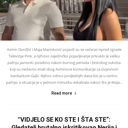
Asmin Durdžić i Maja Marinković pojavili su se večeras ispred zgrade
Televizije Pink, a njihovo zajedničko pojavljivanje privuklo je veliku
pažnju javnosti, posebno nakon burnog perioda i žestokog sukoba
koji su nedavno imali zbog Asminove komunikacije sa izvjesnom
bankarkom Gabi. Njihov odnos posljednjih dana bio je u centru
pažnje, a situacija je u jednom trenutku eskalirala nakon što je Maja...
Read more
“VIDJELO SE KO STE I ŠTA STE”:
Gledatelj brutalno iskritikovao Nerija i