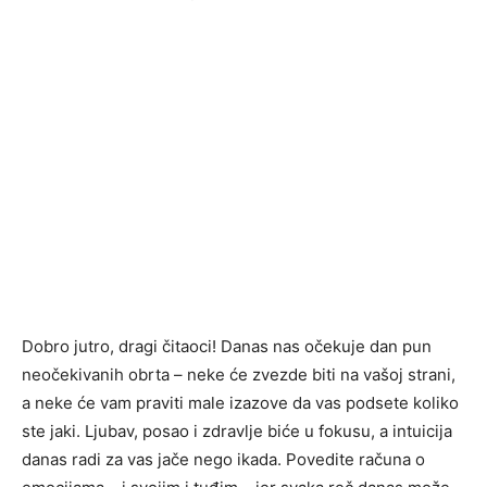
Dobro jutro, dragi čitaoci! Danas nas očekuje dan pun
neočekivanih obrta – neke će zvezde biti na vašoj strani,
a neke će vam praviti male izazove da vas podsete koliko
ste jaki. Ljubav, posao i zdravlje biće u fokusu, a intuicija
danas radi za vas jače nego ikada. Povedite računa o