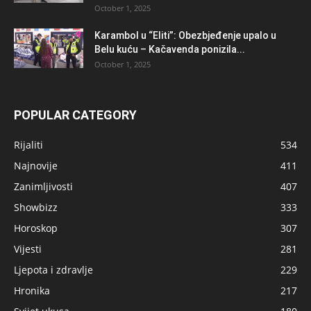
October 1, 2025
Karambol u “Eliti”: Obezbjeđenje upalo u
Belu kuću – Kačavenda ponizila...
October 1, 2025
POPULAR CATEGORY
Rijaliti
534
Najnovije
411
Zanimljivosti
407
Showbizz
333
Horoskop
307
Vijesti
281
Ljepota i zdravlje
229
Hronika
217