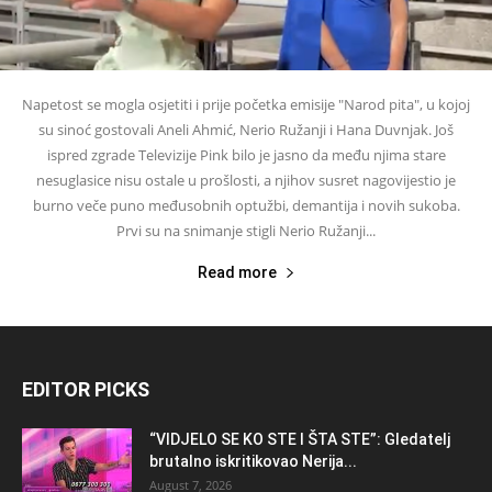
Napetost se mogla osjetiti i prije početka emisije "Narod pita", u kojoj
su sinoć gostovali Aneli Ahmić, Nerio Ružanji i Hana Duvnjak. Još
ispred zgrade Televizije Pink bilo je jasno da među njima stare
nesuglasice nisu ostale u prošlosti, a njihov susret nagovijestio je
burno veče puno međusobnih optužbi, demantija i novih sukoba.
Prvi su na snimanje stigli Nerio Ružanji...
Read more
EDITOR PICKS
“VIDJELO SE KO STE I ŠTA STE”: Gledatelj
brutalno iskritikovao Nerija...
August 7, 2026