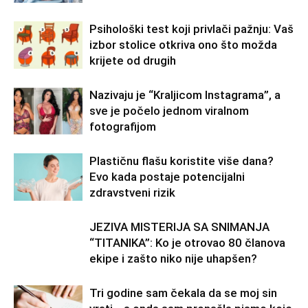
Psihološki test koji privlači pažnju: Vaš
izbor stolice otkriva ono što možda
krijete od drugih
Nazivaju je “Kraljicom Instagrama”, a
sve je počelo jednom viralnom
fotografijom
Plastičnu flašu koristite više dana?
Evo kada postaje potencijalni
zdravstveni rizik
JEZIVA MISTERIJA SA SNIMANJA
“TITANIKA”: Ko je otrovao 80 članova
ekipe i zašto niko nije uhapšen?
Tri godine sam čekala da se moj sin