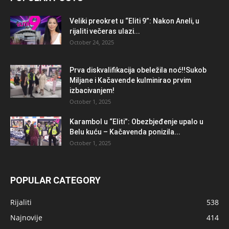
Veliki preokret u “Eliti 9”: Nakon Aneli, u
rijaliti večeras ulazi...
October 24, 2025
Prva diskvalifikacija obeležila noć!!Sukob
Miljane i Kačavende kulminirao prvim
izbacivanjem!
October 1, 2025
Karambol u “Eliti”: Obezbjeđenje upalo u
Belu kuću – Kačavenda ponizila...
October 1, 2025
POPULAR CATEGORY
Rijaliti
538
Najnovije
414