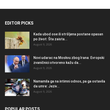
EDITOR PICKS
Kada ubod ose ili stršljena postane opasan
po život: Šta zaista...
August 9, 2026
Novi udarac na Moskvu zbog Irana: Evropski
zvaničnici otvoreno kažu da...
August 9, 2026
Namamila ga na intimni odnos, pa ga ostavila
da umre: Jeziv...
August 9, 2026
POPULAR POSTS