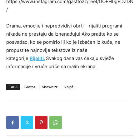
https://www.instagram.com/gasttozz/reel/DOEH0gEDZDN
/
Drama, emocije i nepredvidivi obrti – rijaliti programi
nikada ne prestaju da iznenađuju! Ako pratite ko se
posvađao, ko se pomirio ili ko je izbačen iz kuće, ne
propustite najnovije tekstove iz naše
kategorije
Rijaliti.
Svakog dana vas čekaju svježe
informacije i vruće priče sa malih ekrana!
TAGS
Gastoz
Showbizz
Vojaž