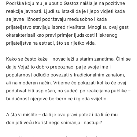
Podrška koju mu je uputio Gastoz naišla je na pozitivne
reakcije javnosti. Ljudi su istakli da je lijepo vidjeti kada
se javne ličnosti podržavaju međusobno i kada
prijateljstvo stavljaju ispred rivaliteta. Mnogi su ovaj gest
okarakterisali kao pravi primjer ljudskosti i iskrenog
prijateljstva na estradi, što se rijetko viđa.
Kako se često kaže – novac leži u starim zanatima. Čini se
da je Vojaž to dobro prepoznao, pa je svoje ime i
popularnost odlučio povezati s tradicionalnim zanatom,
ali na moderan način. Vrijeme će pokazati koliko će ovaj
poduhvat biti uspješan, no sudeći po reakcijama publike –
budućnost njegove berbernice izgleda svijetlo.
A šta vi mislite – da li je ovo pravi potez i da li će mu
donijeti veću korist nego snimanja i nastupi?