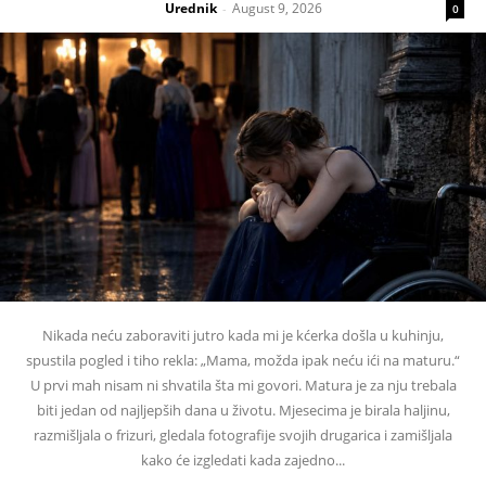
Urednik
August 9, 2026
-
0
Nikada neću zaboraviti jutro kada mi je kćerka došla u kuhinju,
spustila pogled i tiho rekla: „Mama, možda ipak neću ići na maturu.“
U prvi mah nisam ni shvatila šta mi govori. Matura je za nju trebala
biti jedan od najljepših dana u životu. Mjesecima je birala haljinu,
razmišljala o frizuri, gledala fotografije svojih drugarica i zamišljala
kako će izgledati kada zajedno...