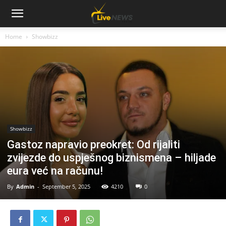
Home
Showbizz
Showbizz
Gastoz napravio preokret: Od rijaliti
zvijezde do uspješnog biznismena – hiljade
eura već na računu!
By
Admin
-
September 5, 2025
4210
0