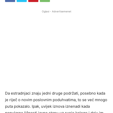
Oglasi - Advertisemenet
Da estradnjaci znaju jedni druge podržati, posebno kada
je riječ o novim poslovnim poduhvatima, to se već mnogo
puta pokazalo. Ipak, uvijek iznova iznenadi kada
popularne ličnosti javno stanu uz svoje kolege i daju im