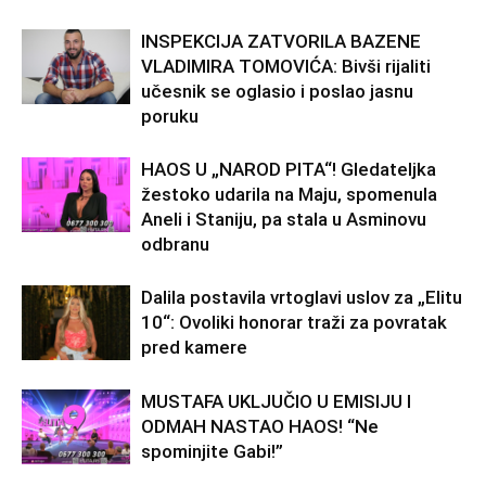
INSPEKCIJA ZATVORILA BAZENE
VLADIMIRA TOMOVIĆA: Bivši rijaliti
učesnik se oglasio i poslao jasnu
poruku
HAOS U „NAROD PITA“! Gledateljka
žestoko udarila na Maju, spomenula
Aneli i Staniju, pa stala u Asminovu
odbranu
Dalila postavila vrtoglavi uslov za „Elitu
10“: Ovoliki honorar traži za povratak
pred kamere
MUSTAFA UKLJUČIO U EMISIJU I
ODMAH NASTAO HAOS! “Ne
spominjite Gabi!”