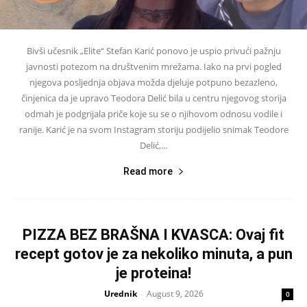
Bivši učesnik „Elite“ Stefan Karić ponovo je uspio privući pažnju
javnosti potezom na društvenim mrežama. Iako na prvi pogled
njegova posljednja objava možda djeluje potpuno bezazleno,
činjenica da je upravo Teodora Delić bila u centru njegovog storija
odmah je podgrijala priče koje su se o njihovom odnosu vodile i
ranije. Karić je na svom Instagram storiju podijelio snimak Teodore
Delić,...
Read more
PIZZA BEZ BRAŠNA I KVASCA: Ovaj fit
recept gotov je za nekoliko minuta, a pun
je proteina!
Urednik
August 9, 2026
-
0