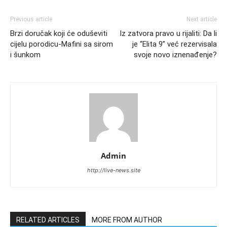
Previous article
Next article
Brzi doručak koji će oduševiti
Iz zatvora pravo u rijaliti: Da li
cijelu porodicu-Mafini sa sirom
je “Elita 9” već rezervisala
i šunkom
svoje novo iznenađenje?
Admin
http://live-news.site
RELATED ARTICLES
MORE FROM AUTHOR