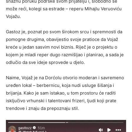
snažnu poruku podrške svom prijatelju i, slobodno se
može reći, kolegi sa estrade – reperu Mihajlu Veruoviću
Vojažu.
Gastoz je, poznat po svom širokom srcu i spremnosti da
pomogne drugima, obavijestio svoje pratioce da Vojaž
kreće u jedan sasvim novi biznis. Riječ je o projektu o
kojem je mladi reper dugo razmišljao i planirao, a sada je
odlučio da sve ideje sprovede u djelo.
Naime, Vojaž je na Dorćolu otvorio moderan i savremeno
uređen lokal – berbernicu, koja nudi usluge šišanja i
brijanja. Kako je sam istakao, u tom prostoru će raditi
isključivo vrhunski i talentovani frizeri, ljudi koji prate
trendove i znaju da prepoznaju stil.