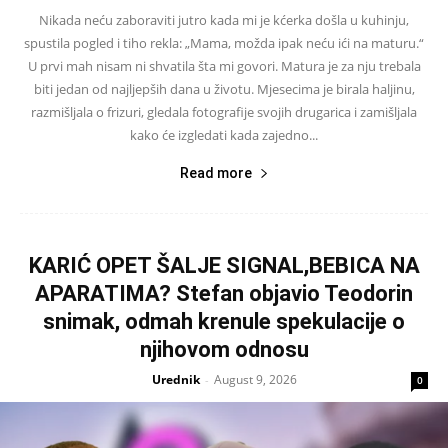
Nikada neću zaboraviti jutro kada mi je kćerka došla u kuhinju,
spustila pogled i tiho rekla: „Mama, možda ipak neću ići na maturu.“
U prvi mah nisam ni shvatila šta mi govori. Matura je za nju trebala
biti jedan od najljepših dana u životu. Mjesecima je birala haljinu,
razmišljala o frizuri, gledala fotografije svojih drugarica i zamišljala
kako će izgledati kada zajedno...
Read more
KARIĆ OPET ŠALJE SIGNAL,BEBICA NA
APARATIMA? Stefan objavio Teodorin
snimak, odmah krenule spekulacije o
njihovom odnosu
Urednik
August 9, 2026
-
0