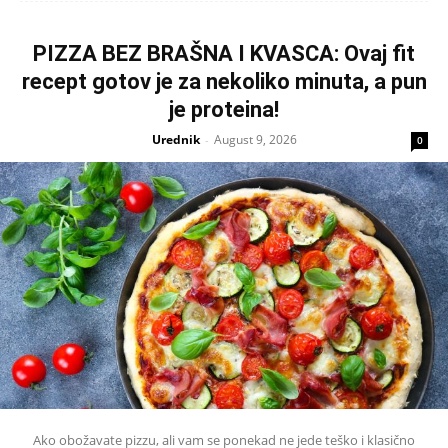
PIZZA BEZ BRAŠNA I KVASCA: Ovaj fit
recept gotov je za nekoliko minuta, a pun
je proteina!
Urednik
August 9, 2026
-
0
Ako obožavate pizzu, ali vam se ponekad ne jede teško i klasično