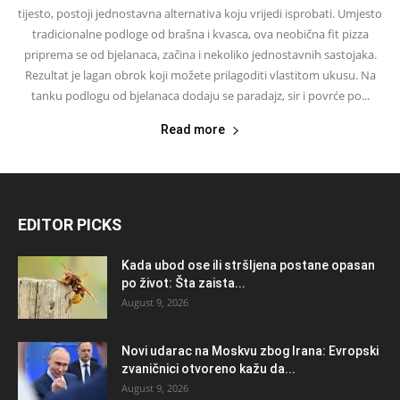
tijesto, postoji jednostavna alternativa koju vrijedi isprobati. Umjesto
tradicionalne podloge od brašna i kvasca, ova neobična fit pizza
priprema se od bjelanaca, začina i nekoliko jednostavnih sastojaka.
Rezultat je lagan obrok koji možete prilagoditi vlastitom ukusu. Na
tanku podlogu od bjelanaca dodaju se paradajz, sir i povrće po...
Read more
EDITOR PICKS
Kada ubod ose ili stršljena postane opasan
po život: Šta zaista...
August 9, 2026
Novi udarac na Moskvu zbog Irana: Evropski
zvaničnici otvoreno kažu da...
August 9, 2026