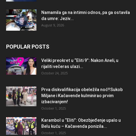
Namamila ga na intimni odnos, pa ga ostavila
da umre: Jeziv...
August 9, 2026
POPULAR POSTS
Veliki preokret u “Eliti 9”: Nakon Aneli, u
rijaliti večeras ulazi...
October 24, 2025
Prva diskvalifikacija obeležila noć!!Sukob
Miljane i Kačavende kulminirao prvim
izbacivanjem!
October 1, 2025
Karambol u “Eliti”: Obezbjeđenje upalo u
Belu kuću – Kačavenda ponizila...
October 1, 2025