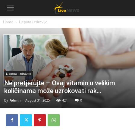
Home
Ljepota i zdravlje
Ljepota i zdravlje
Ne pretjerujte – Ovaj vitamin u velikim
količinama može uzrokovati rak…
By
Admin
-
August 31, 2025
424
0