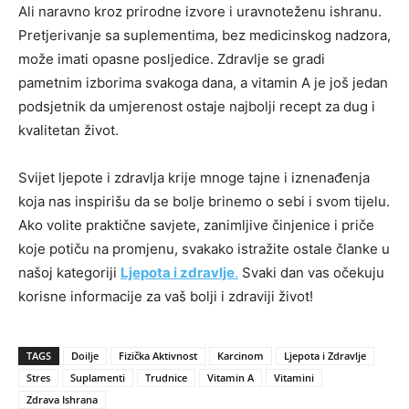
Ali naravno kroz prirodne izvore i uravnoteženu ishranu.
Pretjerivanje sa suplementima, bez medicinskog nadzora,
može imati opasne posljedice. Zdravlje se gradi
pametnim izborima svakoga dana, a vitamin A je još jedan
podsjetnik da umjerenost ostaje najbolji recept za dug i
kvalitetan život.
Svijet ljepote i zdravlja krije mnoge tajne i iznenađenja
koja nas inspirišu da se bolje brinemo o sebi i svom tijelu.
Ako volite praktične savjete, zanimljive činjenice i priče
koje potiču na promjenu, svakako istražite ostale članke u
našoj kategoriji
Ljepota i zdravlje
.
Svaki dan vas očekuju
korisne informacije za vaš bolji i zdraviji život!
TAGS
Doilje
Fizička Aktivnost
Karcinom
Ljepota i Zdravlje
Stres
Suplamenti
Trudnice
Vitamin A
Vitamini
Zdrava Ishrana