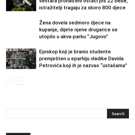
sestara pronađeni ostaci još 22 bebe,
istražitelji tragaju za skoro 800 djece
Žena dovela sedmoro djece na
kupanje, dijete njene drugarice se
utopilo u akva-parku “Jugovo”
Episkop koji je branio studente
premješten u eparhiju vladike Davida
Petrovića koji ih je nazvao “ustašama”