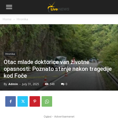
Home
Hronika
Hronika
Otac mlade doktorice van životne
opasnosti: Poznato stanje nakon tragedije
kod Foče
By
Admin
-
July 31, 2025
548
0
Oglasi - Advertisemenet