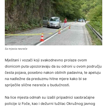
Sa mjesta nesreće
Mještani i vozači koji svakodnevno prolaze ovom
dionicom puta upozoravaju da su odroni u ovom području
česta pojava, posebno nakon obilnih padavina, te apeluju
na nadležne da preduzmu hitne mjere kako bi se
spriječile slične nesreće u budućnosti.
Na lice mjesta odmah su izašli pripadnici saobraćajne
policije iz Foče, kao i dežurni tužilac Okružnog javnog