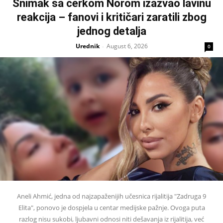
Snimak sa ćerkom Norom izazvao lavinu
reakcija – fanovi i kritičari zaratili zbog
jednog detalja
Urednik
August 6, 2026
-
0
Aneli Ahmić, jedna od najzapaženijih učesnica rijalitija "Zadruga 9
Elita", ponovo je dospjela u centar medijske pažnje. Ovoga puta
razlog nisu sukobi, ljubavni odnosi niti dešavanja iz rijalitija, već