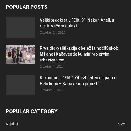
POPULAR POSTS
Veliki preokret u “Eliti 9”: Nakon Aneli, u
rijaliti večeras ulazi...
October 24, 2025
Prva diskvalifikacija obeležila noć!!Sukob
Miljane i Kačavende kulminirao prvim
izbacivanjem!
October 1, 2025
Karambol u “Eliti”: Obezbjeđenje upalo u
Belu kuću – Kačavenda ponizila...
October 1, 2025
POPULAR CATEGORY
Rijaliti
528