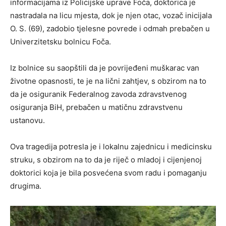
informacijama iz Policijske uprave Foča, doktorica je
nastradala na licu mjesta, dok je njen otac, vozač inicijala
O. S. (69), zadobio tjelesne povrede i odmah prebačen u
Univerzitetsku bolnicu Foča.
Iz bolnice su saopštili da je povrijeđeni muškarac van
životne opasnosti, te je na lični zahtjev, s obzirom na to
da je osiguranik Federalnog zavoda zdravstvenog
osiguranja BiH, prebačen u matičnu zdravstvenu
ustanovu.
Ova tragedija potresla je i lokalnu zajednicu i medicinsku
struku, s obzirom na to da je riječ o mladoj i cijenjenoj
doktorici koja je bila posvećena svom radu i pomaganju
drugima.