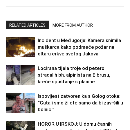
RELATED ARTICLES
MORE FROM AUTHOR
Incident u Međugorju: Kamera snimila
muškarca kako podmeće požar na
oltaru crkve svetog Jakova
Locirana tijela troje od petero
stradalih bh. alpinista na Elbrusu,
kreće spuštanje s planine
Ispovijest zatvorenika s Golog otoka:
“Gutali smo žilete samo da bi završili u
bolnici”
HOROR U IRSKOJ: U domu časnih