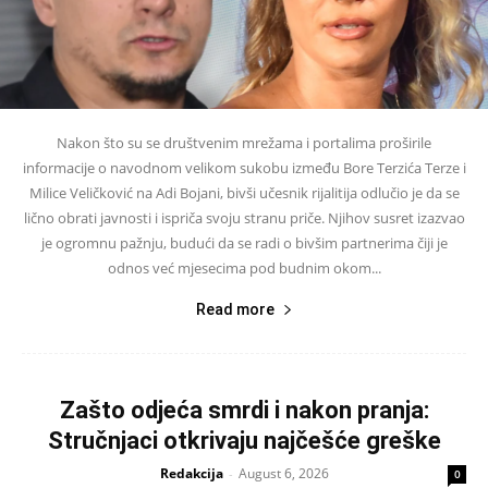
Nakon što su se društvenim mrežama i portalima proširile
informacije o navodnom velikom sukobu između Bore Terzića Terze i
Milice Veličković na Adi Bojani, bivši učesnik rijalitija odlučio je da se
lično obrati javnosti i ispriča svoju stranu priče. Njihov susret izazvao
je ogromnu pažnju, budući da se radi o bivšim partnerima čiji je
odnos već mjesecima pod budnim okom...
Read more
Zašto odjeća smrdi i nakon pranja:
Stručnjaci otkrivaju najčešće greške
Redakcija
August 6, 2026
-
0