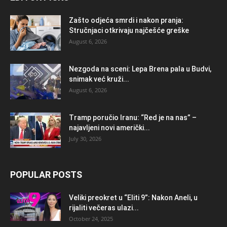
Zašto odjeća smrdi i nakon pranja:
Stručnjaci otkrivaju najčešće greške
August 6, 2026
Nezgoda na sceni: Lepa Brena pala u Budvi,
snimak već kruži...
August 6, 2026
Tramp poručio Iranu: “Red je na nas” –
najavljeni novi američki...
July 30, 2026
POPULAR POSTS
Veliki preokret u “Eliti 9”: Nakon Aneli, u
rijaliti večeras ulazi...
October 24, 2025