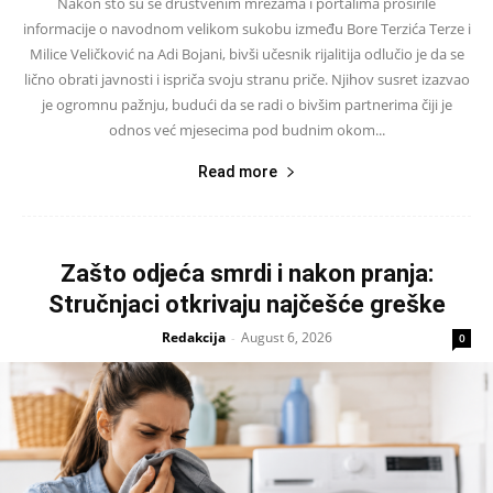
Nakon što su se društvenim mrežama i portalima proširile
informacije o navodnom velikom sukobu između Bore Terzića Terze i
Milice Veličković na Adi Bojani, bivši učesnik rijalitija odlučio je da se
lično obrati javnosti i ispriča svoju stranu priče. Njihov susret izazvao
je ogromnu pažnju, budući da se radi o bivšim partnerima čiji je
odnos već mjesecima pod budnim okom...
Read more
Zašto odjeća smrdi i nakon pranja:
Stručnjaci otkrivaju najčešće greške
Redakcija
August 6, 2026
-
0