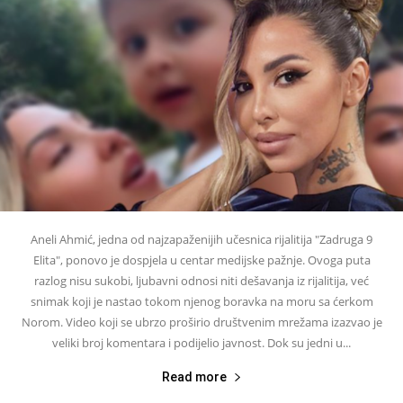
Aneli Ahmić, jedna od najzapaženijih učesnica rijalitija "Zadruga 9
Elita", ponovo je dospjela u centar medijske pažnje. Ovoga puta
razlog nisu sukobi, ljubavni odnosi niti dešavanja iz rijalitija, već
snimak koji je nastao tokom njenog boravka na moru sa ćerkom
Norom. Video koji se ubrzo proširio društvenim mrežama izazvao je
veliki broj komentara i podijelio javnost. Dok su jedni u...
Read more