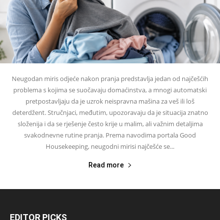
Neugodan miris odjeće nakon pranja predstavlja jedan od najčešćih
problema s kojima se suočavaju domaćinstva, a mnogi automatski
pretpostavljaju da je uzrok neispravna mašina za veš ili loš
deterdžent. Stručnjaci, međutim, upozoravaju da je situacija znatno
složenija i da se rješenje često krije u malim, ali važnim detaljima
svakodnevne rutine pranja. Prema navodima portala Good
Housekeeping, neugodni mirisi najčešće se...
Read more
EDITOR PICKS