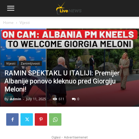
Home
Vijesti
Vijesti
Zanimljivosti
RAMIN SPEKTAKL U ITALIJI: Premijer
Albanije ponovo kleknuo pred Giorgiju
Meloni!
By
Admin
-
July 11, 2025
611
0
Oglasi - Advertisemenet