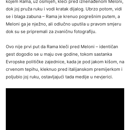
kojem Rama, uz osmijeh, kleči pred iznenađenom Meloni,
dok joj pruža ruku i vodi kratak dijalog. Ubrzo potom, vidi
se i blaga zabuna – Rama je krenuo pogrešnim putem, a
Meloni ga je nježno, ali odlučno uputila u pravom smjeru
dok su se pripremali za zvaničnu fotografiju.
Ovo nije prvi put da Rama kleči pred Meloni – identičan
gest dogodio se u maju ove godine, tokom sastanka
Evropske političke zajednice, kada je pod jakom kišom, na
crvenom tepihu, kleknuo pred italijanskom premijerkom i
poljubio joj ruku, ostavljajući tada medije u nevjerici.