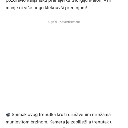
pozdravio italijansku premijerku Giorgiju Meloni – ni
manje ni više nego kleknuvši pred njom!
Oglasi - Advertisement
Snimak ovog trenutka kruži društvenim mrežama
munjevitom brzinom. Kamera je zabilježila trenutak u