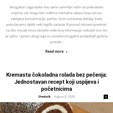
Mozgalice i zagonetke nisu samo zanimljiv način da prekratimo
vrijeme, već mogu biti i odlična mentalna zabava koja od nas
zahtijeva koncentraciju, pažnju i brzo uočavanje detalja. Kada
pokušavamo riješiti neki logički zadatak ili pronaći skriveni predmet
na slici, mozak mora obraditi veliki broj informacija i izdvojiti ono što
je važno. Upravo zbog toga su vizuelne mozgalice posljednjih godina
postale...
Read more
Kremasta čokoladna rolada bez pečenja:
Jednostavan recept koji uspijeva i
početnicima
Urednik
August 8, 2026
-
0