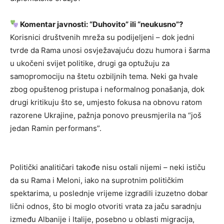
Komentar javnosti: “Duhovito” ili “neukusno”?
Korisnici društvenih mreža su podijeljeni – dok jedni
tvrde da Rama unosi osvježavajuću dozu humora i šarma
u ukočeni svijet politike, drugi ga optužuju za
samopromociju na štetu ozbiljnih tema. Neki ga hvale
zbog opuštenog pristupa i neformalnog ponašanja, dok
drugi kritikuju što se, umjesto fokusa na obnovu ratom
razorene Ukrajine, pažnja ponovo preusmjerila na “još
jedan Ramin performans”.
Politički analitičari takođe nisu ostali nijemi – neki ističu
da su Rama i Meloni, iako na suprotnim političkim
spektarima, u poslednje vrijeme izgradili izuzetno dobar
lični odnos, što bi moglo otvoriti vrata za jaču saradnju
između Albanije i Italije, posebno u oblasti migracija,