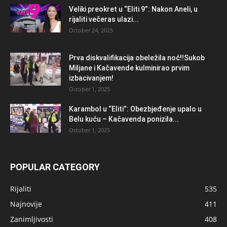
Veliki preokret u “Eliti 9”: Nakon Aneli, u
rijaliti večeras ulazi...
October 24, 2025
Prva diskvalifikacija obeležila noć!!Sukob
Miljane i Kačavende kulminirao prvim
izbacivanjem!
October 1, 2025
Karambol u “Eliti”: Obezbjeđenje upalo u
Belu kuću – Kačavenda ponizila...
October 1, 2025
POPULAR CATEGORY
Rijaliti
535
Najnovije
411
Zanimljivosti
408