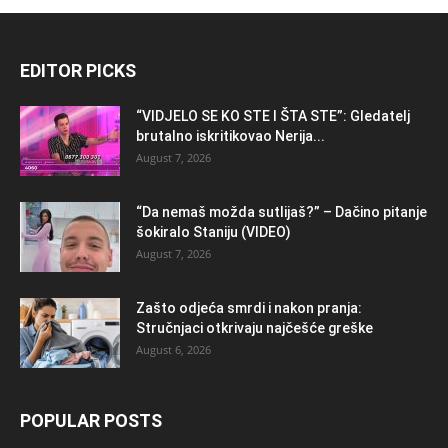
EDITOR PICKS
“VIDJELO SE KO STE I ŠTA STE”: Gledatelj
brutalno iskritikovao Nerija...
August 7, 2026
“Da nemaš možda sutlijaš?” – Dačino pitanje
šokiralo Staniju (VIDEO)
August 7, 2026
Zašto odjeća smrdi i nakon pranja:
Stručnjaci otkrivaju najčešće greške
August 6, 2026
POPULAR POSTS