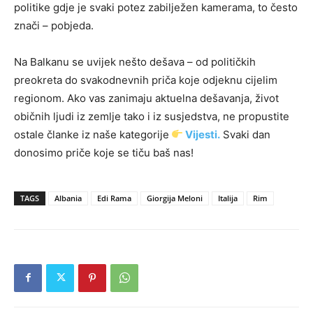
politike gdje je svaki potez zabilježen kamerama, to često
znači – pobjeda.
Na Balkanu se uvijek nešto dešava – od političkih
preokreta do svakodnevnih priča koje odjeknu cijelim
regionom. Ako vas zanimaju aktuelna dešavanja, život
običnih ljudi iz zemlje tako i iz susjedstva, ne propustite
ostale članke iz naše kategorije
Vijesti.
Svaki dan
donosimo priče koje se tiču baš nas!
TAGS
Albania
Edi Rama
Giorgija Meloni
Italija
Rim