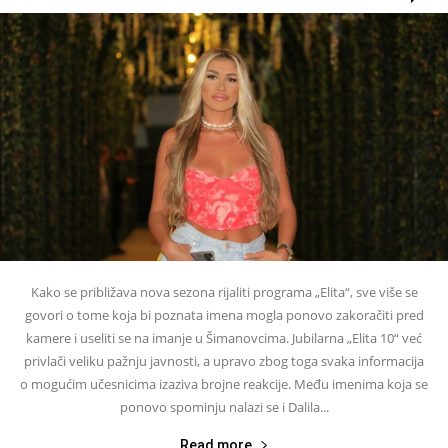
Kako se približava nova sezona rijaliti programa „Elita“, sve više se
govori o tome koja bi poznata imena mogla ponovo zakoračiti pred
kamere i useliti se na imanje u Šimanovcima. Jubilarna „Elita 10“ već
privlači veliku pažnju javnosti, a upravo zbog toga svaka informacija
o mogućim učesnicima izaziva brojne reakcije. Među imenima koja se
ponovo spominju nalazi se i Dalila...
Read more