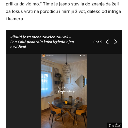
priliku da vidimo.“ Time je jasno stavila do znanja da želi
da fokus vrati na porodicu i mirniji život, daleko od intriga
i kamera.
Rijaliti je za mene završen zauvek –
Ena Čolić pokazala kako izgleda njen
1
of 6
novi život
Ena Čilić