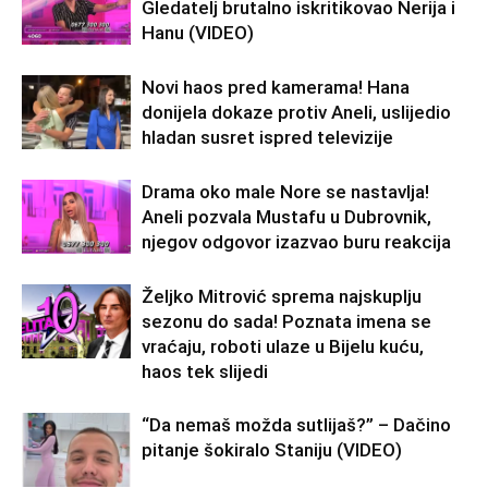
Gledatelj brutalno iskritikovao Nerija i
Hanu (VIDEO)
Novi haos pred kamerama! Hana
donijela dokaze protiv Aneli, uslijedio
hladan susret ispred televizije
Drama oko male Nore se nastavlja!
Aneli pozvala Mustafu u Dubrovnik,
njegov odgovor izazvao buru reakcija
Željko Mitrović sprema najskuplju
sezonu do sada! Poznata imena se
vraćaju, roboti ulaze u Bijelu kuću,
haos tek slijedi
“Da nemaš možda sutlijaš?” – Dačino
pitanje šokiralo Staniju (VIDEO)