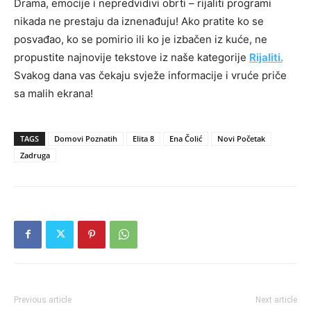
Drama, emocije i nepredvidivi obrti – rijaliti programi
nikada ne prestaju da iznenađuju! Ako pratite ko se
posvađao, ko se pomirio ili ko je izbačen iz kuće, ne
propustite najnovije tekstove iz naše kategorije
Rijaliti.
Svakog dana vas čekaju svježe informacije i vruće priče
sa malih ekrana!
TAGS
Domovi Poznatih
Elita 8
Ena Čolić
Novi Početak
Zadruga
Previous article
Next article