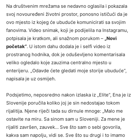
Na društvenim mrežama se nedavno oglasila i pokazala
svoj novouređeni životni prostor, ponosno ističući da je
ovo mjesto iz kojeg će ubuduće komunicirati sa svojim
fanovima. Video snimak, koji je podijelila na Instagramu,
potpisala je kratkom, ali snažnom porukom –
„Novi
početak“
. U istom dahu dodala je i selfi video iz
prostranog hodnika, dok je oduševljeno komentarisala
veliko ogledalo koje zauzima centralno mjesto u
enterijeru. „Odavde ćete gledati moje storije ubuduće“,
napisala je uz osmijeh.
Podsjetimo, neposredno nakon izlaska iz „Elite“, Ena je iz
Slovenije poručila koliko joj je sin nedostajao tokom
rijalitija. Njene riječi tada su dirnule mnoge: „Malo me
ostavite na miru. Sa sinom sam u Sloveniji. Za mene je
rijaliti završen, zauvek… Sve što sam o sebi govorila,
kakva sam napolju, vidi se. Sve što su drugi i to imamo