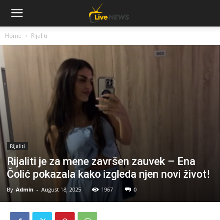
Home
Rijaliti
Rijaliti
Rijaliti je za mene završen zauvek – Ena
Čolić pokazala kako izgleda njen novi život!
By
Admin
-
August 18, 2025
1967
0