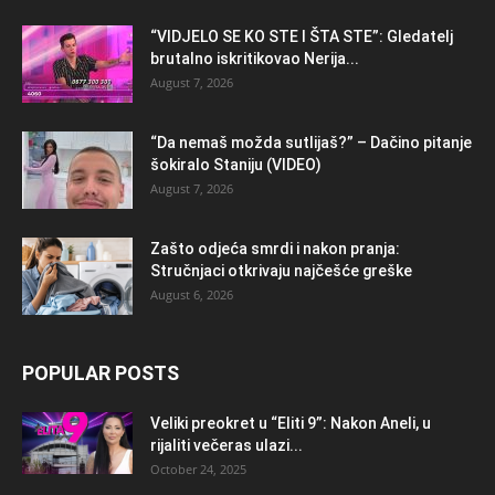
“VIDJELO SE KO STE I ŠTA STE”: Gledatelj
brutalno iskritikovao Nerija...
August 7, 2026
“Da nemaš možda sutlijaš?” – Dačino pitanje
šokiralo Staniju (VIDEO)
August 7, 2026
Zašto odjeća smrdi i nakon pranja:
Stručnjaci otkrivaju najčešće greške
August 6, 2026
POPULAR POSTS
Veliki preokret u “Eliti 9”: Nakon Aneli, u
rijaliti večeras ulazi...
October 24, 2025