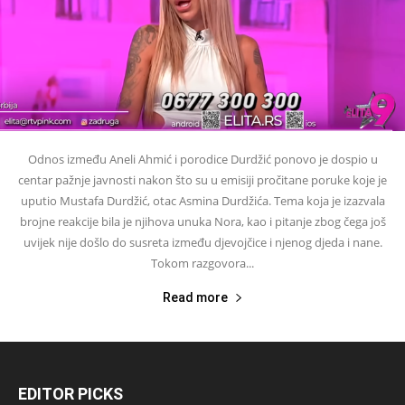
Odnos između Aneli Ahmić i porodice Durdžić ponovo je dospio u
centar pažnje javnosti nakon što su u emisiji pročitane poruke koje je
uputio Mustafa Durdžić, otac Asmina Durdžića. Tema koja je izazvala
brojne reakcije bila je njihova unuka Nora, kao i pitanje zbog čega još
uvijek nije došlo do susreta između djevojčice i njenog djeda i nane.
Tokom razgovora...
Read more
EDITOR PICKS