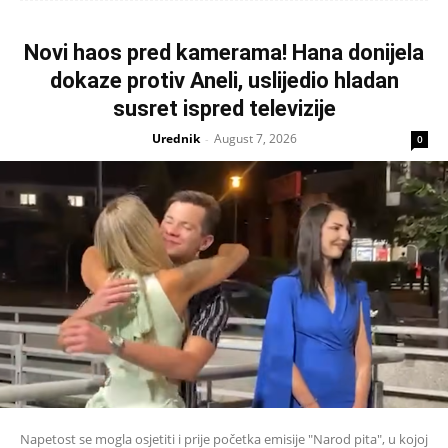
Novi haos pred kamerama! Hana donijela
dokaze protiv Aneli, uslijedio hladan
susret ispred televizije
Urednik
August 7, 2026
-
0
Napetost se mogla osjetiti i prije početka emisije "Narod pita", u kojoj