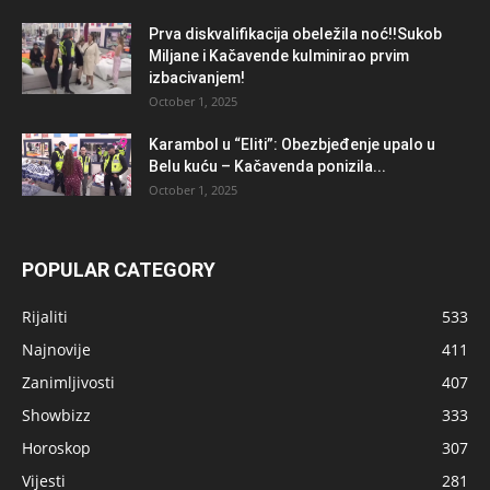
Prva diskvalifikacija obeležila noć!!Sukob
Miljane i Kačavende kulminirao prvim
izbacivanjem!
October 1, 2025
Karambol u “Eliti”: Obezbjeđenje upalo u
Belu kuću – Kačavenda ponizila...
October 1, 2025
POPULAR CATEGORY
Rijaliti
533
Najnovije
411
Zanimljivosti
407
Showbizz
333
Horoskop
307
Vijesti
281