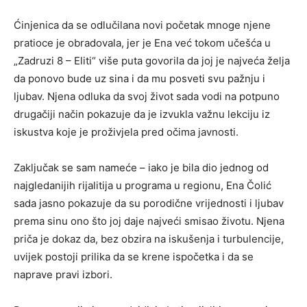
Ćinjenica da se odlučilana novi početak mnoge njene
pratioce je obradovala, jer je Ena već tokom učešća u
„Zadruzi 8 – Eliti“ više puta govorila da joj je najveća želja
da ponovo bude uz sina i da mu posveti svu pažnju i
ljubav. Njena odluka da svoj život sada vodi na potpuno
drugačiji način pokazuje da je izvukla važnu lekciju iz
iskustva koje je proživjela pred očima javnosti.
Zaključak se sam nameće – iako je bila dio jednog od
najgledanijih rijalitija u programa u regionu, Ena Čolić
sada jasno pokazuje da su porodične vrijednosti i ljubav
prema sinu ono što joj daje najveći smisao životu. Njena
priča je dokaz da, bez obzira na iskušenja i turbulencije,
uvijek postoji prilika da se krene ispočetka i da se
naprave pravi izbori.