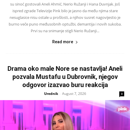
su sinoć gostovali Aneli Ahmić, Nerio Ružanji i Hana Duvnjak. Još
ispred zgrade Televizije Pink bilo je jasno da među njima stare
nesuglasice nisu ostale u prošlosti, a njihov susret nagovijestio je
burno veče puno međusobnih optužbi, demantija i novih sukoba.
Prvi su na snimanje stigli Nerio Ružanji...
Read more
Drama oko male Nore se nastavlja! Aneli
pozvala Mustafu u Dubrovnik, njegov
odgovor izazvao buru reakcija
Urednik
August 7, 2026
-
0