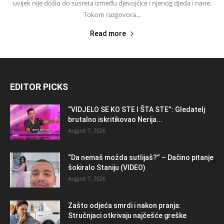
uvijek nije došlo do susreta između djevojčice i njenog djeda i nane.
Tokom razgovora...
Read more
EDITOR PICKS
“VIDJELO SE KO STE I ŠTA STE”: Gledatelj
brutalno iskritikovao Nerija...
August 7, 2026
“Da nemaš možda sutlijaš?” – Dačino pitanje
šokiralo Staniju (VIDEO)
August 7, 2026
Zašto odjeća smrdi i nakon pranja:
Stručnjaci otkrivaju najčešće greške