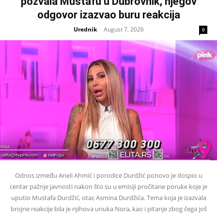
pozvala Mustafu u Dubrovnik, njegov
odgovor izazvao buru reakcija
Urednik
August 7, 2026
-
0
Odnos između Aneli Ahmić i porodice Durdžić ponovo je dospio u
centar pažnje javnosti nakon što su u emisiji pročitane poruke koje je
uputio Mustafa Durdžić, otac Asmina Durdžića. Tema koja je izazvala
brojne reakcije bila je njihova unuka Nora, kao i pitanje zbog čega još