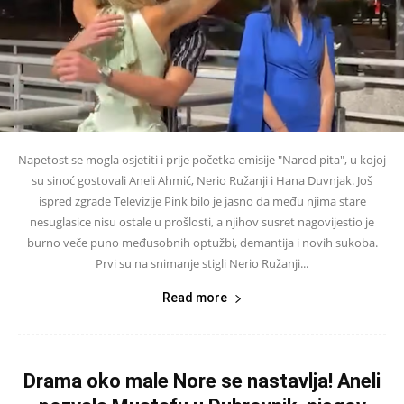
Napetost se mogla osjetiti i prije početka emisije "Narod pita", u kojoj
su sinoć gostovali Aneli Ahmić, Nerio Ružanji i Hana Duvnjak. Još
ispred zgrade Televizije Pink bilo je jasno da među njima stare
nesuglasice nisu ostale u prošlosti, a njihov susret nagovijestio je
burno veče puno međusobnih optužbi, demantija i novih sukoba.
Prvi su na snimanje stigli Nerio Ružanji...
Read more
Drama oko male Nore se nastavlja! Aneli