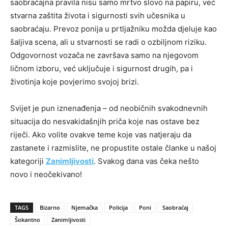
saobraćajna pravila nisu samo mrtvo slovo na papiru, već
stvarna zaštita života i sigurnosti svih učesnika u
saobraćaju. Prevoz ponija u prtljažniku možda djeluje kao
šaljiva scena, ali u stvarnosti se radi o ozbiljnom riziku.
Odgovornost vozača ne završava samo na njegovom
ličnom izboru, već uključuje i sigurnost drugih, pa i
životinja koje povjerimo svojoj brizi.
Svijet je pun iznenađenja – od neobičnih svakodnevnih
situacija do nesvakidašnjih priča koje nas ostave bez
riječi. Ako volite ovakve teme koje vas natjeraju da
zastanete i razmislite, ne propustite ostale članke u našoj
kategoriji
Zanimljivosti
. Svakog dana vas čeka nešto
novo i neočekivano!
TAGS
Bizarno
Njemačka
Policija
Poni
Saobraćaj
Šokantno
Zanimljivosti