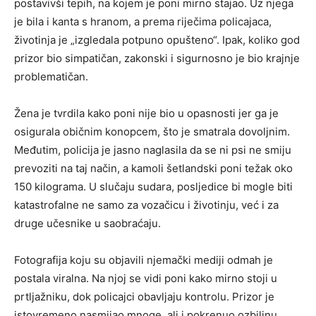
postavivši tepih, na kojem je poni mirno stajao. Uz njega
je bila i kanta s hranom, a prema riječima policajaca,
životinja je „izgledala potpuno opušteno“. Ipak, koliko god
prizor bio simpatičan, zakonski i sigurnosno je bio krajnje
problematičan.
Žena je tvrdila kako poni nije bio u opasnosti jer ga je
osigurala običnim konopcem, što je smatrala dovoljnim.
Međutim, policija je jasno naglasila da se ni psi ne smiju
prevoziti na taj način, a kamoli šetlandski poni težak oko
150 kilograma. U slučaju sudara, posljedice bi mogle biti
katastrofalne ne samo za vozačicu i životinju, već i za
druge učesnike u saobraćaju.
Fotografija koju su objavili njemački mediji odmah je
postala viralna. Na njoj se vidi poni kako mirno stoji u
prtljažniku, dok policajci obavljaju kontrolu. Prizor je
istovremeno nasmijao mnoge, ali i pokrenuo ozbiljnu