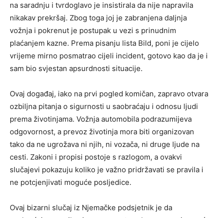
na saradnju i tvrdoglavo je insistirala da nije napravila
nikakav prekršaj. Zbog toga joj je zabranjena daljnja
vožnja i pokrenut je postupak u vezi s prinudnim
plaćanjem kazne. Prema pisanju lista Bild, poni je cijelo
vrijeme mirno posmatrao cijeli incident, gotovo kao da je i
sam bio svjestan apsurdnosti situacije.
Ovaj događaj, iako na prvi pogled komičan, zapravo otvara
ozbiljna pitanja o sigurnosti u saobraćaju i odnosu ljudi
prema životinjama. Vožnja automobila podrazumijeva
odgovornost, a prevoz životinja mora biti organizovan
tako da ne ugrožava ni njih, ni vozača, ni druge ljude na
cesti. Zakoni i propisi postoje s razlogom, a ovakvi
slučajevi pokazuju koliko je važno pridržavati se pravila i
ne potcjenjivati moguće posljedice.
Ovaj bizarni slučaj iz Njemačke podsjetnik je da