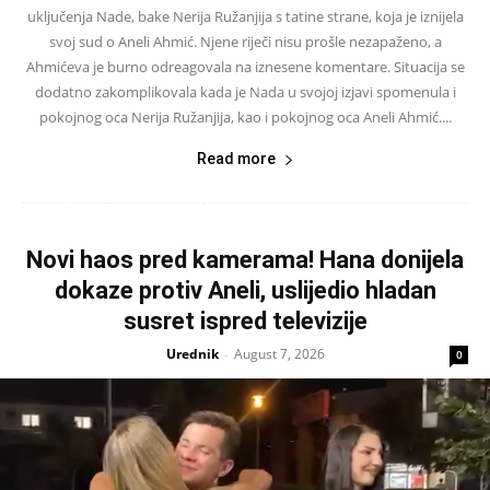
uključenja Nade, bake Nerija Ružanjija s tatine strane, koja je iznijela
svoj sud o Aneli Ahmić. Njene riječi nisu prošle nezapaženo, a
Ahmićeva je burno odreagovala na iznesene komentare. Situacija se
dodatno zakomplikovala kada je Nada u svojoj izjavi spomenula i
pokojnog oca Nerija Ružanjija, kao i pokojnog oca Aneli Ahmić....
Read more
Novi haos pred kamerama! Hana donijela
dokaze protiv Aneli, uslijedio hladan
susret ispred televizije
Urednik
August 7, 2026
-
0