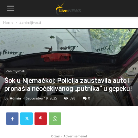
Home
Zanimljivosti
Zanimljivosti
Šok u Njemačkoj: Policija zaustavila auto i
pronašla neočekivanog „putnika“ u gepeku!
By
Admin
-
September 19, 2025
398
0
Oglasi - Advertisemenet