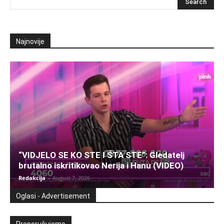
Najnovije
“VIDJELO SE KO STE I ŠTA STE”: Gledatelj
brutalno iskritikovao Nerija i Hanu (VIDEO)
Redakcija
-
August 7, 2026
Oglasi - Advertisement
Preporučujemo