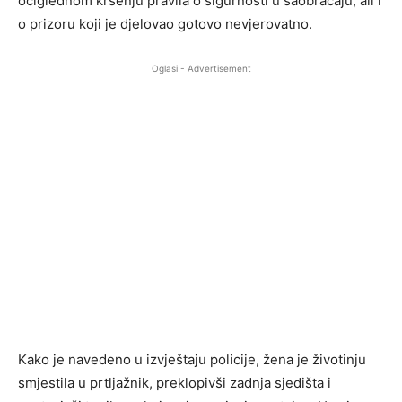
očiglednom kršenju pravila o sigurnosti u saobraćaju, ali i
o prizoru koji je djelovao gotovo nevjerovatno.
Oglasi - Advertisement
Kako je navedeno u izvještaju policije, žena je životinju
smjestila u prtljažnik, preklopivši zadnja sjedišta i