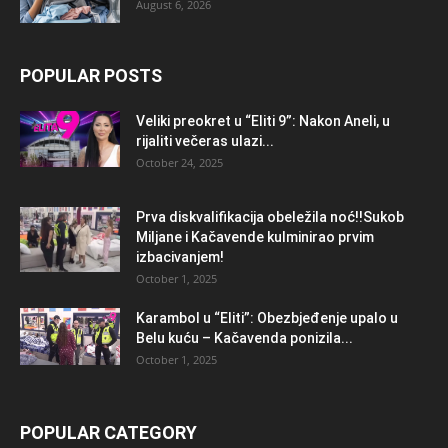
August 6, 2026
POPULAR POSTS
Veliki preokret u “Eliti 9”: Nakon Aneli, u
rijaliti večeras ulazi...
October 24, 2025
Prva diskvalifikacija obeležila noć!!Sukob
Miljane i Kačavende kulminirao prvim
izbacivanjem!
October 1, 2025
Karambol u “Eliti”: Obezbjeđenje upalo u
Belu kuću – Kačavenda ponizila...
October 1, 2025
POPULAR CATEGORY