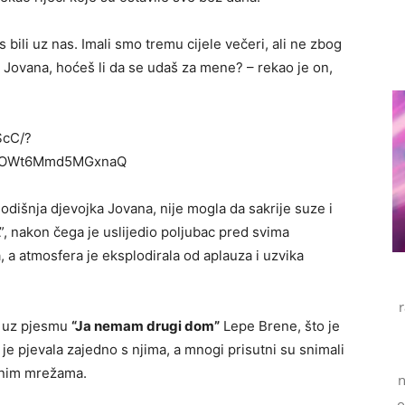
bili uz nas. Imali smo tremu cijele večeri, ali ne zbog
Jovana, hoćeš li da se udaš za mene? – rekao je on,
ScC/?
Z2OWt6Mmd5MGxnaQ
odišnja djevojka Jovana, nije mogla da sakrije suze i
”, nakon čega je uslijedio poljubac pred svima
, a atmosfera je eksplodirala od aplauza i uzvika
en uz pjesmu
“Ja nemam drugi dom”
Lepe Brene, što je
je pjevala zajedno s njima, a mnogi prisutni su snimali
venim mrežama.
n
o