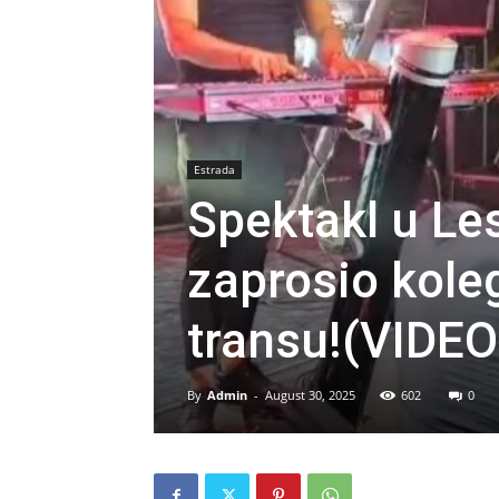
Estrada
Spektakl u Le
zaprosio koleg
transu!(VIDEO
By
Admin
-
August 30, 2025
602
0