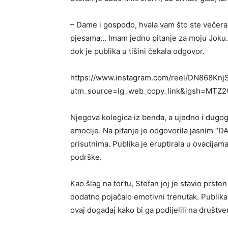
– Dame i gospodo, hvala vam što ste večeras 
pjesama… Imam jedno pitanje za moju Joku. 
dok je publika u tišini čekala odgovor.
https://www.instagram.com/reel/DN868Knj
utm_source=ig_web_copy_link&igsh=MT
Njegova kolegica iz benda, a ujedno i dugog
emocije. Na pitanje je odgovorila jasnim “DA
prisutnima. Publika je eruptirala u ovacijama
podrške.
Kao šlag na tortu, Stefan joj je stavio prst
dodatno pojačalo emotivni trenutak. Publika 
ovaj događaj kako bi ga podijelili na društ