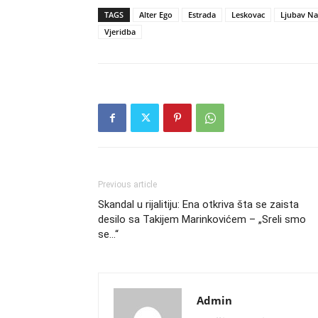
TAGS
Alter Ego
Estrada
Leskovac
Ljubav Na
Vjeridba
Previous article
Skandal u rijalitiju: Ena otkriva šta se zaista
desilo sa Takijem Marinkovićem – „Sreli smo
se…“
Admin