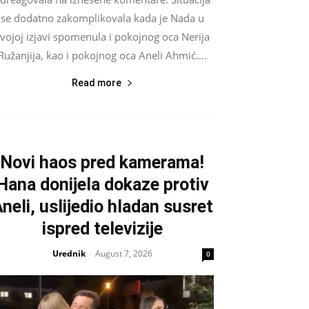
se dodatno zakomplikovala kada je Nada u
vojoj izjavi spomenula i pokojnog oca Nerija
Ružanjija, kao i pokojnog oca Aneli Ahmić....
Read more
Novi haos pred kamerama!
Hana donijela dokaze protiv
neli, uslijedio hladan susret
ispred televizije
Urednik
August 7, 2026
-
0