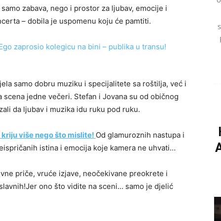
 samo zabava, nego i prostor za ljubav, emocije i
ncerta – dobila je uspomenu koju će pamtiti.
s
ela samo dobru muziku i specijalitete sa roštilja, već i
a scena jedne večeri. Stefan i Jovana su od običnog
zali da ljubav i muzika idu ruku pod ruku.
 kriju više nego što mislite!
Od glamuroznih nastupa i
A
eispričanih istina i emocija koje kamera ne uhvati…
ne priče, vruće izjave, neočekivane preokrete i
 slavnih!Jer ono što vidite na sceni… samo je djelić