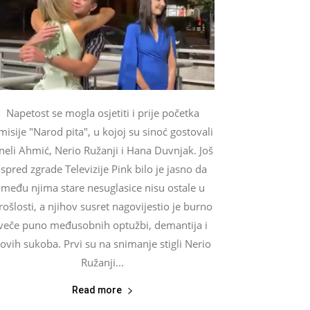
Napetost se mogla osjetiti i prije početka
misije "Narod pita", u kojoj su sinoć gostovali
neli Ahmić, Nerio Ružanji i Hana Duvnjak. Još
ispred zgrade Televizije Pink bilo je jasno da
među njima stare nesuglasice nisu ostale u
rošlosti, a njihov susret nagovijestio je burno
veče puno međusobnih optužbi, demantija i
ovih sukoba. Prvi su na snimanje stigli Nerio
Ružanji...
Read more