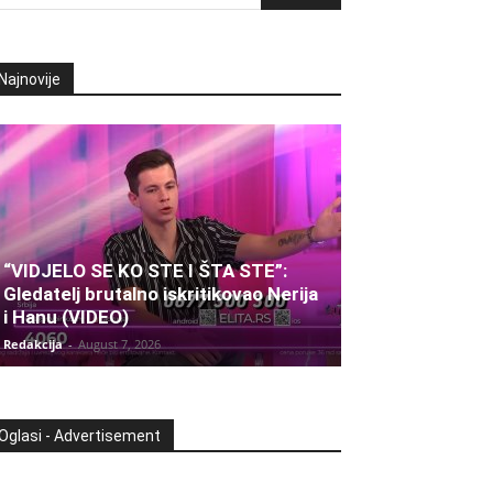
Najnovije
“VIDJELO SE KO STE I ŠTA STE”:
Gledatelj brutalno iskritikovao Nerija
i Hanu (VIDEO)
Redakcija
-
August 7, 2026
Oglasi - Advertisement