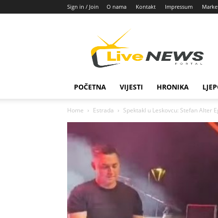
Sign in / Join
O nama
Kontakt
Impressum
Marke
Live
News
POČETNA
VIJESTI
HRONIKA
LJEP
Home
Estrada
Spektakl u Leskovcu: Stefan Alter Eg