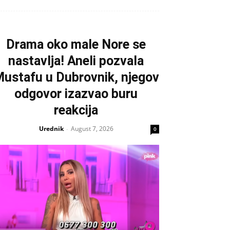
Drama oko male Nore se
nastavlja! Aneli pozvala
ustafu u Dubrovnik, njegov
odgovor izazvao buru
reakcija
Urednik
August 7, 2026
-
0