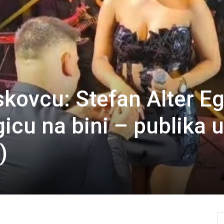
skovcu: Stefan Alter E
icu na bini – publika u
)