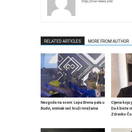
http://live-news.site
RELATED ARTICLES
MORE FROM AUTHOR
Nezgoda na sceni: Lepa Brena pala u
Cijena koja 
Budvi, snimak već kruži mrežama
Da li biste v
Zdravko Čol