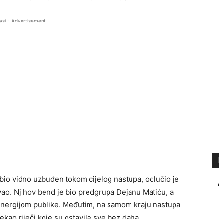
asi - Advertisement
je bio vidno uzbuđen tokom cijelog nastupa, odlučio je
ivao. Njihov bend je bio predgrupa Dejanu Matiću, a
 energijom publike. Međutim, na samom kraju nastupa
rekao riječi koje su ostavile sve bez daha.