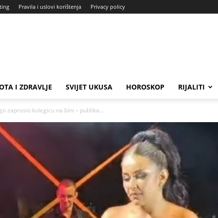
ting
Pravila i uslovi korištenja
Privacy policy
OTA I ZDRAVLJE
SVIJET UKUSA
HOROSKOP
RIJALITI
o zaprosio kolegicu na bini – publika...