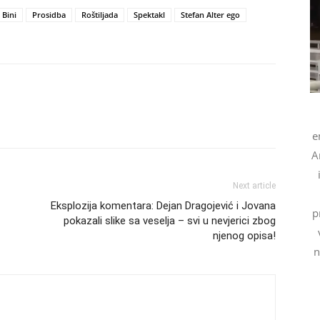
 Bini
Prosidba
Roštiljada
Spektakl
Stefan Alter ego
e
A
Next article
Eksplozija komentara: Dejan Dragojević i Jovana
p
pokazali slike sa veselja – svi u nevjerici zbog
njenog opisa!
n