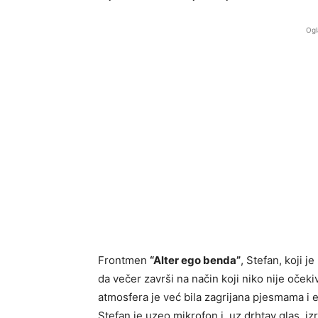
Ogl
Frontmen
“Alter ego benda”
, Stefan, koji 
da večer završi na način koji niko nije oček
atmosfera je već bila zagrijana pjesmama i
Stefan je uzeo mikrofon i, uz drhtav glas, iz