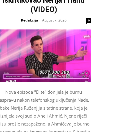
iskritikovao Nerija i Hanu
(VIDEO)
Redakcija
August 7, 2026
-
0
Nova epizoda "Elite" donijela je burnu
raspravu nakon telefonskog uključenja Nade,
bake Nerija Ružanjija s tatine strane, koja je
iznijela svoj sud o Aneli Ahmić. Njene riječi
isu prošle nezapaženo, a Ahmićeva je burno
dreagovala na iznesene komentare. Situacija