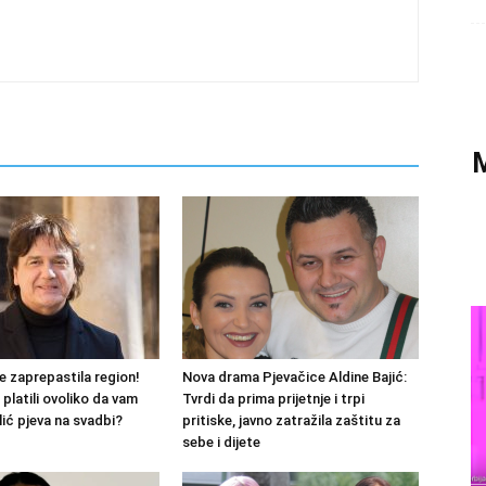
M
je zaprepastila region!
Nova drama Pjevačice Aldine Bajić:
i platili ovoliko da vam
Tvrdi da prima prijetnje i trpi
ić pjeva na svadbi?
pritiske, javno zatražila zaštitu za
sebe i dijete