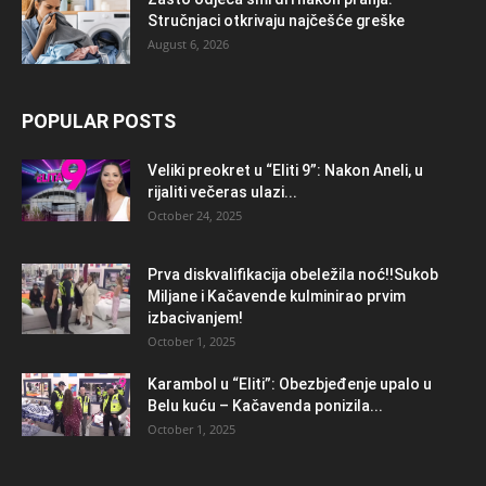
Stručnjaci otkrivaju najčešće greške
August 6, 2026
POPULAR POSTS
Veliki preokret u “Eliti 9”: Nakon Aneli, u
rijaliti večeras ulazi...
October 24, 2025
Prva diskvalifikacija obeležila noć!!Sukob
Miljane i Kačavende kulminirao prvim
izbacivanjem!
October 1, 2025
Karambol u “Eliti”: Obezbjeđenje upalo u
Belu kuću – Kačavenda ponizila...
October 1, 2025