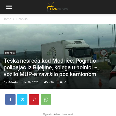
Home
Hronika
Hronika
Teška nesreća kod Modriče: Poginuo
policajac iz Bijeljine, kolega u bolnici –
vozilo MUP-a završilo pod kamionom
By
Admin
-
July 29, 2025
476
0
Oglasi - Advertisemenet