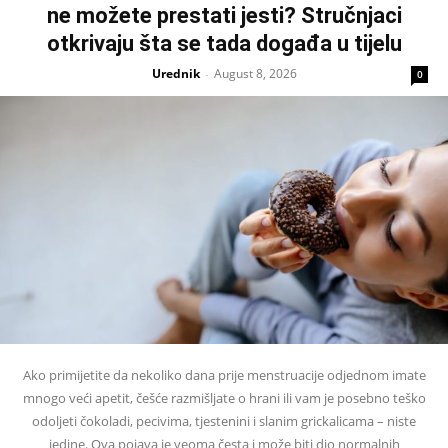
ne možete prestati jesti? Stručnjaci
otkrivaju šta se tada događa u tijelu
Urednik
August 8, 2026
-
0
Ako primijetite da nekoliko dana prije menstruacije odjednom imate
mnogo veći apetit, češće razmišljate o hrani ili vam je posebno teško
odoljeti čokoladi, pecivima, tjestenini i slanim grickalicama – niste
jedine. Ova pojava je veoma česta i može biti dio normalnih