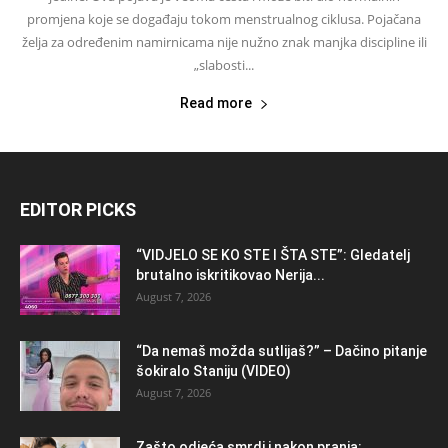
promjena koje se događaju tokom menstrualnog ciklusa. Pojačana
želja za određenim namirnicama nije nužno znak manjka discipline ili
„slabosti...
Read more
EDITOR PICKS
“VIDJELO SE KO STE I ŠTA STE”: Gledatelj
brutalno iskritikovao Nerija...
August 7, 2026
“Da nemaš možda sutlijaš?” – Dačino pitanje
šokiralo Staniju (VIDEO)
August 7, 2026
Zašto odjeća smrdi i nakon pranja: