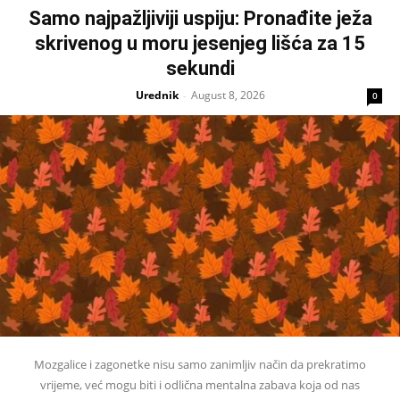
Samo najpažljiviji uspiju: Pronađite ježa
skrivenog u moru jesenjeg lišća za 15
sekundi
Urednik
August 8, 2026
-
0
Mozgalice i zagonetke nisu samo zanimljiv način da prekratimo
vrijeme, već mogu biti i odlična mentalna zabava koja od nas