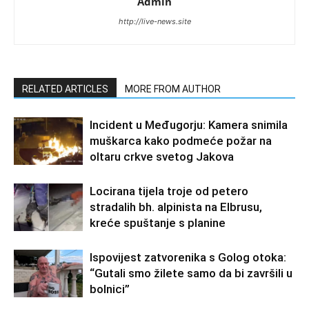
Admin
http://live-news.site
RELATED ARTICLES
MORE FROM AUTHOR
Incident u Međugorju: Kamera snimila
muškarca kako podmeće požar na
oltaru crkve svetog Jakova
Locirana tijela troje od petero
stradalih bh. alpinista na Elbrusu,
kreće spuštanje s planine
Ispovijest zatvorenika s Golog otoka:
“Gutali smo žilete samo da bi završili u
bolnici”