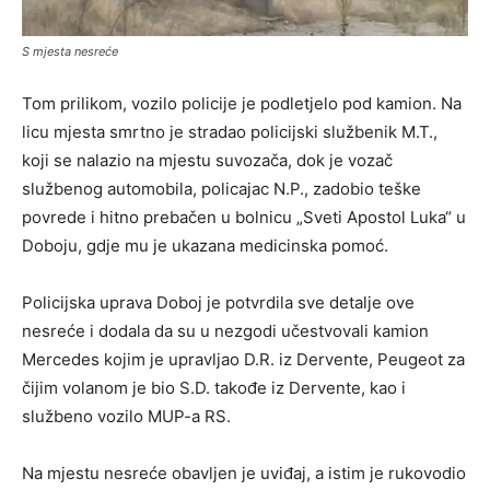
S mjesta nesreće
Tom prilikom, vozilo policije je podletjelo pod kamion. Na
licu mjesta smrtno je stradao policijski službenik M.T.,
koji se nalazio na mjestu suvozača, dok je vozač
službenog automobila, policajac N.P., zadobio teške
povrede i hitno prebačen u bolnicu „Sveti Apostol Luka“ u
Doboju, gdje mu je ukazana medicinska pomoć.
Policijska uprava Doboj je potvrdila sve detalje ove
nesreće i dodala da su u nezgodi učestvovali kamion
Mercedes kojim je upravljao D.R. iz Dervente, Peugeot za
čijim volanom je bio S.D. takođe iz Dervente, kao i
službeno vozilo MUP-a RS.
Na mjestu nesreće obavljen je uviđaj, a istim je rukovodio