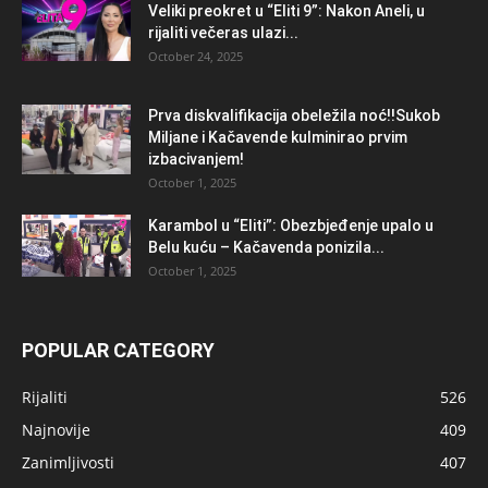
Veliki preokret u “Eliti 9”: Nakon Aneli, u
rijaliti večeras ulazi...
October 24, 2025
Prva diskvalifikacija obeležila noć!!Sukob
Miljane i Kačavende kulminirao prvim
izbacivanjem!
October 1, 2025
Karambol u “Eliti”: Obezbjeđenje upalo u
Belu kuću – Kačavenda ponizila...
October 1, 2025
POPULAR CATEGORY
Rijaliti
526
Najnovije
409
Zanimljivosti
407