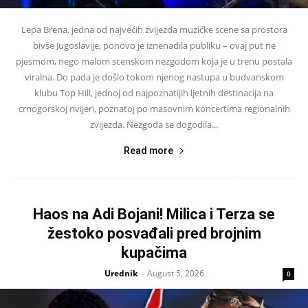
Lepa Brena, jedna od najvećih zvijezda muzičke scene sa prostora
bivše Jugoslavije, ponovo je iznenadila publiku – ovaj put ne
pjesmom, nego malom scenskom nezgodom koja je u trenu postala
viralna. Do pada je došlo tokom njenog nastupa u budvanskom
klubu Top Hill, jednoj od najpoznatijih ljetnih destinacija na
crnogorskoj rivijeri, poznatoj po masovnim koncertima regionalnih
zvijezda. Nezgoda se dogodila...
Read more
Haos na Adi Bojani! Milica i Terza se
žestoko posvađali pred brojnim
kupačima
Urednik
August 5, 2026
-
0