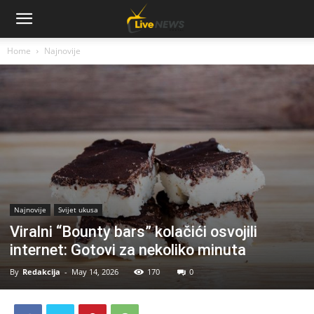
Home
Najnovije
Najnovije
Svijet ukusa
Viralni “Bounty bars” kolačići osvojili
internet: Gotovi za nekoliko minuta
By
Redakcija
-
May 14, 2026
170
0