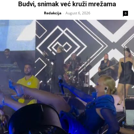
Budvi, snimak već kruži mrežama
Redakcija
August 6, 2026
-
0