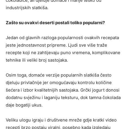
čokoladice, ali djeluje domaće i manje teško od
industrijskih slatkiša.
Zašto su ovakvi deserti postali toliko popularni?
Jedan od glavnih razloga popularnosti ovakvih recepata
jeste jednostavnost pripreme. Ljudi sve više traže
recepte koji ne zahtijevaju puno vremena, komplikovane
tehnike ili veliki broj sastojaka.
Osim toga, domaće verzije popularnih slatkiša često
djeluju privlačnije jer omogućavaju kontrolu količine
šećera i izbor kvalitetnijih sastojaka. Grčki jogurt donosi
dodatnu svježinu i laganiju teksturu, dok tamna čokolada
daje bogatiji ukus.
Veliku ulogu igraju i društvene mreže gdje kratki video
recepti brzo postaju viralni, posebno kada izgledaju