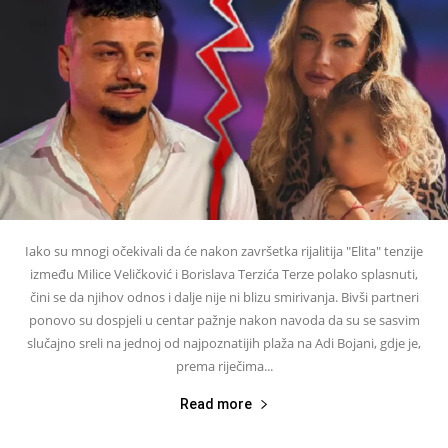
Iako su mnogi očekivali da će nakon završetka rijalitija "Elita" tenzije
između Milice Veličković i Borislava Terzića Terze polako splasnuti,
čini se da njihov odnos i dalje nije ni blizu smirivanja. Bivši partneri
ponovo su dospjeli u centar pažnje nakon navoda da su se sasvim
slučajno sreli na jednoj od najpoznatijih plaža na Adi Bojani, gdje je,
prema riječima...
Read more