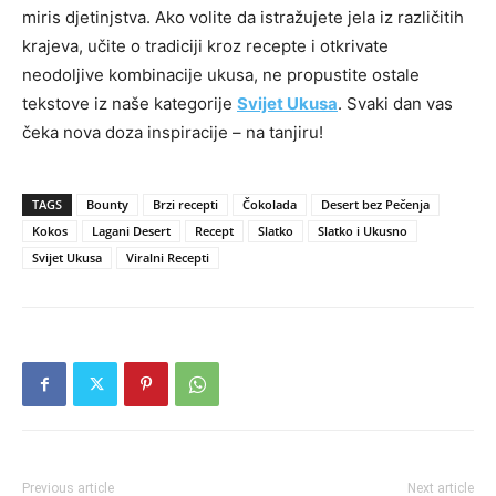
miris djetinjstva. Ako volite da istražujete jela iz različitih
krajeva, učite o tradiciji kroz recepte i otkrivate
neodoljive kombinacije ukusa, ne propustite ostale
tekstove iz naše kategorije
Svijet Ukusa
. Svaki dan vas
čeka nova doza inspiracije – na tanjiru!
TAGS
Bounty
Brzi recepti
Čokolada
Desert bez Pečenja
Kokos
Lagani Desert
Recept
Slatko
Slatko i Ukusno
Svijet Ukusa
Viralni Recepti
Previous article
Next article