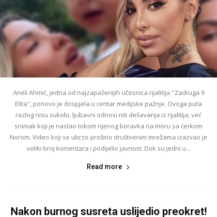
Aneli Ahmić, jedna od najzapaženijih učesnica rijalitija "Zadruga 9
Elita", ponovo je dospjela u centar medijske pažnje. Ovoga puta
razlog nisu sukobi, ljubavni odnosi niti dešavanja iz rijalitija, već
snimak koji je nastao tokom njenog boravka na moru sa ćerkom
Norom. Video koji se ubrzo proširio društvenim mrežama izazvao je
veliki broj komentara i podijelio javnost. Dok su jedni u...
Read more
Nakon burnog susreta uslijedio preokret!