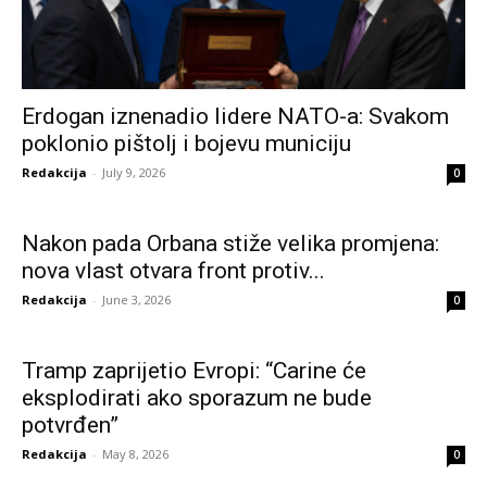
Erdogan iznenadio lidere NATO-a: Svakom
poklonio pištolj i bojevu municiju
Redakcija
-
July 9, 2026
0
Nakon pada Orbana stiže velika promjena:
nova vlast otvara front protiv...
Redakcija
-
June 3, 2026
0
Tramp zaprijetio Evropi: “Carine će
eksplodirati ako sporazum ne bude
potvrđen”
Redakcija
-
May 8, 2026
0