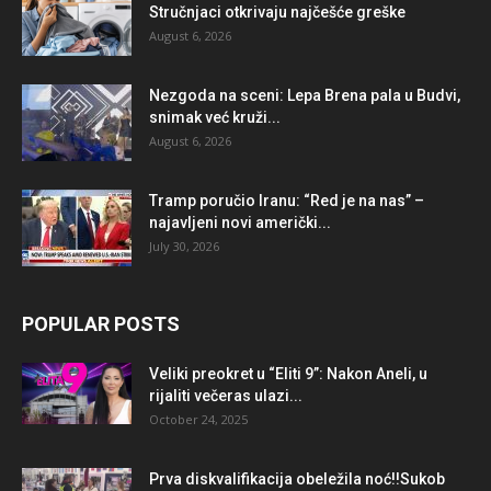
Stručnjaci otkrivaju najčešće greške
August 6, 2026
Nezgoda na sceni: Lepa Brena pala u Budvi,
snimak već kruži...
August 6, 2026
Tramp poručio Iranu: “Red je na nas” –
najavljeni novi američki...
July 30, 2026
POPULAR POSTS
Veliki preokret u “Eliti 9”: Nakon Aneli, u
rijaliti večeras ulazi...
October 24, 2025
Prva diskvalifikacija obeležila noć!!Sukob