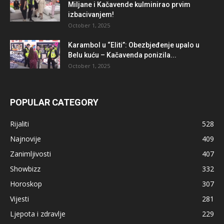
Miljane i Kačavende kulminirao prvim
izbacivanjem!
October 1, 2025
Karambol u “Eliti”: Obezbjeđenje upalo u
Belu kuću – Kačavenda ponizila...
October 1, 2025
POPULAR CATEGORY
Rijaliti
528
Najnovije
409
Zanimljivosti
407
Showbizz
332
Horoskop
307
Vijesti
281
Ljepota i zdravlje
229