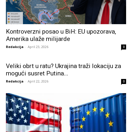
Kontroverzni posao u BiH: EU upozorava,
Amerika ulaže milijarde
Redakcija
-
April 23, 2026
0
Veliki obrt u ratu? Ukrajina traži lokaciju za
mogući susret Putina...
Redakcija
-
April 22, 2026
0