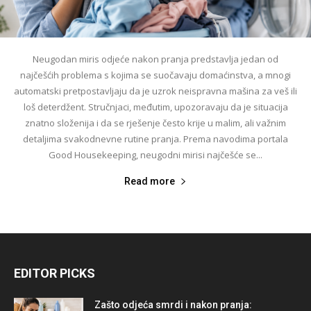
Neugodan miris odjeće nakon pranja predstavlja jedan od
najčešćih problema s kojima se suočavaju domaćinstva, a mnogi
automatski pretpostavljaju da je uzrok neispravna mašina za veš ili
loš deterdžent. Stručnjaci, međutim, upozoravaju da je situacija
znatno složenija i da se rješenje često krije u malim, ali važnim
detaljima svakodnevne rutine pranja. Prema navodima portala
Good Housekeeping, neugodni mirisi najčešće se...
Read more
EDITOR PICKS
Zašto odjeća smrdi i nakon pranja: