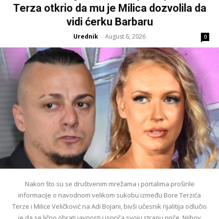
Terza otkrio da mu je Milica dozvolila da
vidi ćerku Barbaru
Urednik
August 6, 2026
-
0
Nakon što su se društvenim mrežama i portalima proširile
informacije o navodnom velikom sukobu između Bore Terzića
Terze i Milice Veličković na Adi Bojani, bivši učesnik rijalitija odlučio
je da se lično obrati javnosti i ispriča svoju stranu priče. Njihov