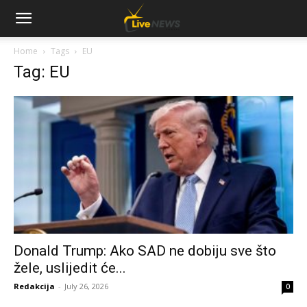
Home
Tags
EU
Tag: EU
Donald Trump: Ako SAD ne dobiju sve što
žele, uslijedit će...
Redakcija
-
July 26, 2026
0